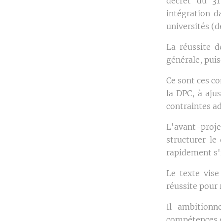
décret du 31
intégration d
universités (
La réussite 
générale, pui
Ce sont ces c
la DPC, à ajus
contraintes ad
L'avant-proj
structurer le
rapidement s'i
Le texte vise
réussite pour
Il ambitionn
compétences et