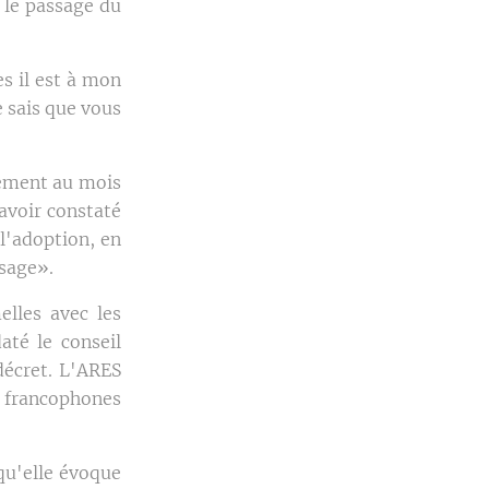
 le passage du
es il est à mon
e sais que vous
rlement au mois
avoir constaté
l'adoption, en
ysage».
lles avec les
até le conseil
décret. L'ARES
s francophones
qu'elle évoque