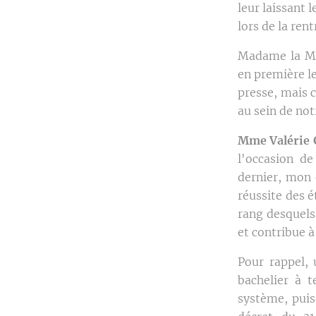
leur laissant 
lors de la ren
Madame la Min
en première le
presse, mais 
au sein de no
Mme Valérie G
l'occasion d
dernier, mon 
réussite des é
rang desquels 
et contribue à
Pour rappel, 
bachelier à t
système, puis