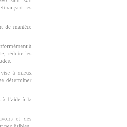
avorisant son
efinançant les
.
nt de manière
conformément à
te, réduire les
tudes.
 vise à mieux
sse déterminer
 à l'aide à la
avoirs et des
r peu lisibles.