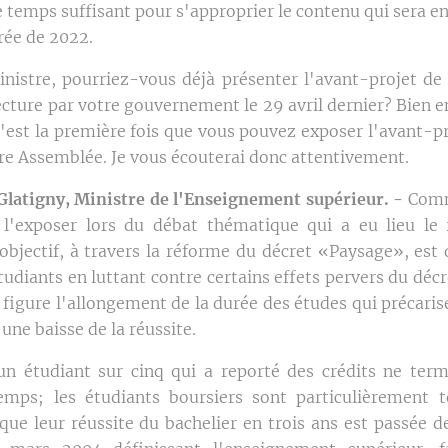
le temps suffisant pour s'approprier le contenu qui sera e
trée de 2022.
istre, pourriez-vous déjà présenter l'avant-projet de
cture par votre gouvernement le 29 avril dernier? Bien en
c'est la première fois que vous pouvez exposer l'avant-pr
tre Assemblée. Je vous écouterai donc attentivement.
latigny, Ministre de l'Enseignement supérieur. -
Comme
e l'exposer lors du débat thématique qui a eu lieu le
objectif, à travers la réforme du décret «Paysage», est d
tudiants en luttant contre certains effets pervers du déc
figure l'allongement de la durée des études qui précaris
 une baisse de la réussite.
un étudiant sur cinq qui a reporté des crédits ne ter
emps; les étudiants boursiers sont particulièrement 
que leur réussite du bachelier en trois ans est passée d