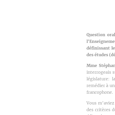
Question ora
l'Enseigneme
définissant l
des études (d
Mme Stéphan
interrogeais 
législature: 
remédier à un
francophone.
Vous m'aviez a
des critères 