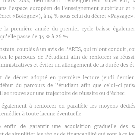
 mars 2004 définissant l'enseignement supérieur, f
ans l'espace européen de l'enseignement supérieur et r
décret «Bologne»), à 14 % sous celui du décret «Paysage»
de la première année du premier cycle baisse égaleme
squ'elle passe de 34 % à 26 %.
onstats, couplés à un avis de l'ARES, qui m'ont conduit, 
ter le parcours de l'étudiant afin de renforcer sa réussi
ministratives et éviter un allongement de la durée des é
et de décret adopté en première lecture jeudi dernier
 début du parcours de l'étudiant afin que celui-ci pui
l se trouve sur une trajectoire de réussite ou d'échec.
 également à renforcer en parallèle les moyens dédiés
 remédier à toute lacune éventuelle.
e enfin de garantir une acquisition graduelle des s
 de simplifier les règles de finançabilité qui sont à ce jou