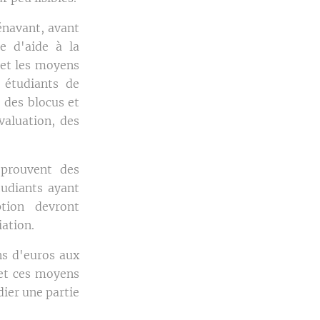
rénavant, avant
e d'aide à la
e et les moyens
x étudiants de
 des blocus et
valuation, des
éprouvent des
tudiants ayant
tion devront
iation.
ns d'euros aux
 et ces moyens
dier une partie