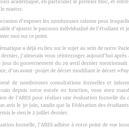
ours académique, en particulier le premier bloc, et entre
 le master.
'occasion d'exposer les nombreuses raisons pour lesquell
able d'ajuster le parcours individualisé de l'étudiant et j
avec moi sur ce point.
ématique a déjà eu lieu sur le sujet au sein de notre Pa
dernier, j'aimerais vous réinterroger aujourd'hui après 
u jour du gouvernement du 29 avril dernier mentionnait 
ure, d'un avant-projet de décret modifiant le décret «Pa
mené de nombreuses consultations formelles et informe
rrain depuis votre entrée en fonction, vous avez mand
ion de l'ARES pour réaliser une évaluation formelle du 
un avis le 30 juin, tandis que la Fédération des étudiant
mis le sien le 2 juillet dernier.
uation formelle, l'ARES adhère à votre point de vue lors