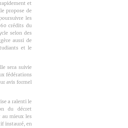
s rapidement et
lle propose de
poursuivre les
 60 crédits du
ycle selon des
ggère aussi de
étudiants et le
le sera suivie
ux fédérations
ur avis formel
se a ralenti le
ion du décret
r au mieux les
if instauré, en