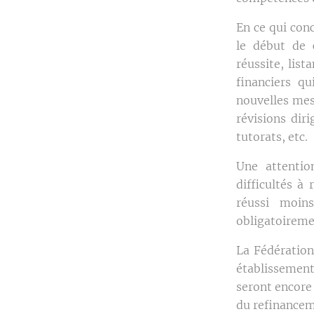
En ce qui conc
le début de 
réussite, list
financiers qu
nouvelles mes
révisions dir
tutorats, etc.
Une attentio
difficultés à
réussi moin
obligatoireme
La Fédération
établissement
seront encore 
du refinanceme