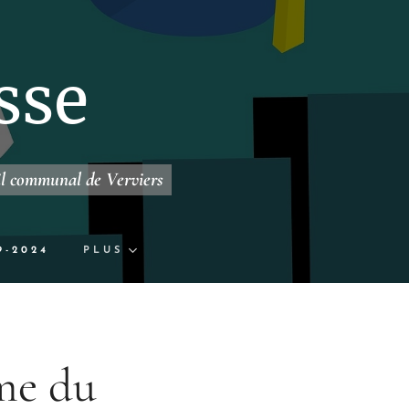
sse
il communal de Verviers
9-2024
PLUS
rme du