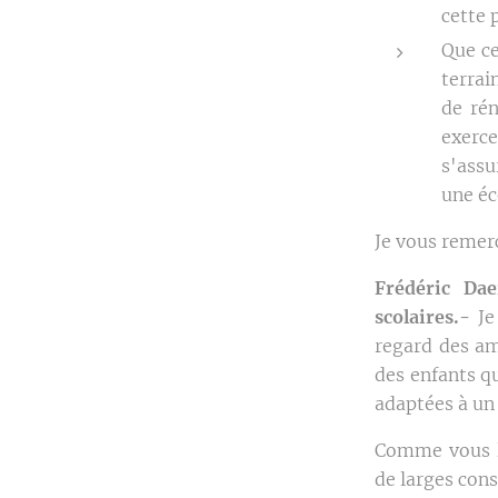
cette 
Que ce
terrai
de rén
exerc
s'assu
une éc
Je vous remer
Frédéric Dae
scolaires.-
Je
regard des am
des enfants q
adaptées à un
Comme vous le
de larges cons