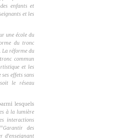
 des enfants et
seignants et les
ur une école du
forme du tronc
. La réforme du
e tronc commun
tistique et les
ses effets sans
soit le réseau
parmi lesquels
es à la lumière
s interactions
 "
Garantir des
er d'enseignant