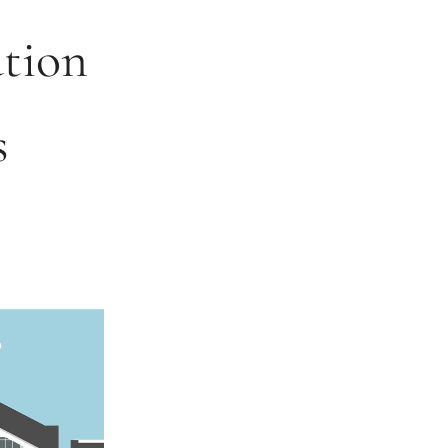
ation
s