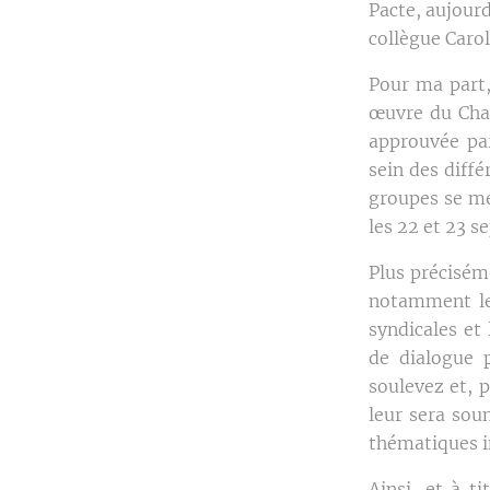
Pacte, aujour
collègue Carol
Pour ma part,
œuvre du Chan
approuvée par
sein des diffé
groupes se me
les 22 et 23 
Plus préciséme
notamment le 
syndicales et
de dialogue 
soulevez et, p
leur sera sou
thématiques in
Ainsi, et à t