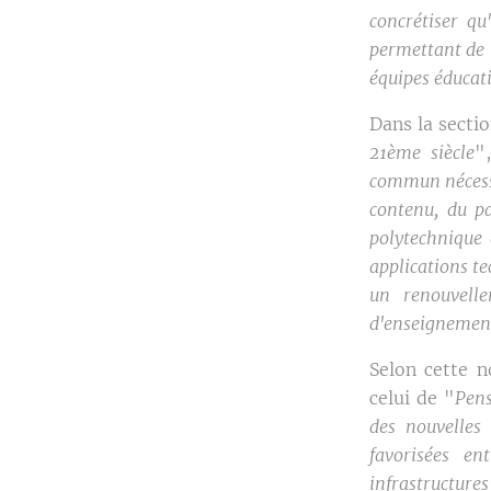
concrétiser qu
permettant de m
équipes éducat
Dans la sectio
21ème siècle
"
commun nécessi
contenu, du p
polytechnique 
applications t
un renouvelle
d'enseignemen
Selon cette n
celui de "
Pens
des nouvelles
favorisées ent
infrastructure