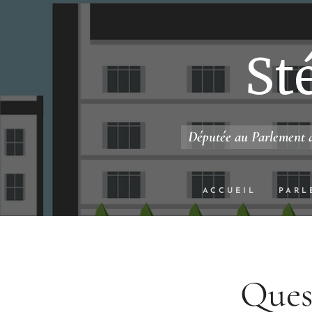
St
Députée au Parlement d
ACCUEIL
PARL
Quest