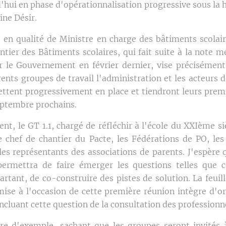
d'hui en phase d'opérationnalisation progressive sous la 
ine Désir.
 en qualité de Ministre en charge des bâtiments scolair
tier des Bâtiments scolaires, qui fait suite à la note 
 le Gouvernement en février dernier, vise précisément
rents groupes de travail l'administration et les acteurs d
ttent progressivement en place et tiendront leurs prem
septembre prochains.
nt, le GT 1.1, chargé de réfléchir à l'école du XXIème si
chef de chantier du Pacte, les Fédérations de PO, les
 les représentants des associations de parents. J'espère 
permettra de faire émerger les questions telles que c
artant, de co-construire des pistes de solution. La feuil
mise à l'occasion de cette première réunion intègre d'or
cluant cette question de la consultation des professionne
itre d'exemple, sachant que les groupes seront invités 