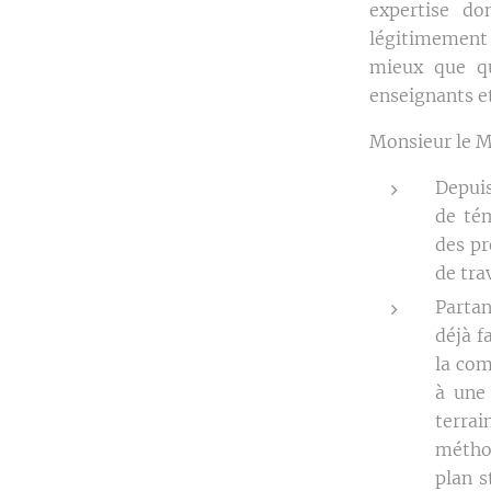
expertise d
légitimement 
mieux que qu
enseignants et
Monsieur le Mi
Depuis
de té
des pr
de tra
Partan
déjà f
la com
à une 
terra
méthod
plan s