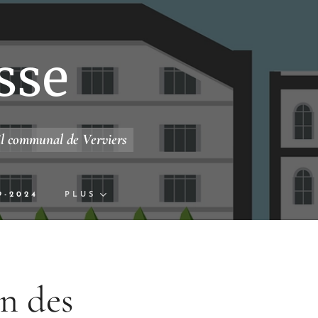
sse
il communal de Verviers
9-2024
PLUS
on des