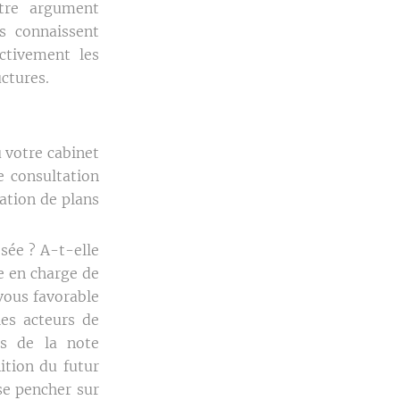
utre argument
ls connaissent
ctivement les
uctures.
 votre cabinet
 consultation
ation de plans
osée ? A-t-elle
e en charge de
vous favorable
les acteurs de
és de la note
ition du futur
 se pencher sur