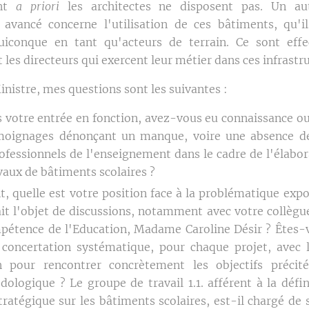
ont
a priori
les architectes ne disposent pas. Un a
avancé concerne l'utilisation de ces bâtiments, qu'i
iconque en tant qu'acteurs de terrain. Ce sont effe
 les directeurs qui exercent leur métier dans ces infrastr
nistre, mes questions sont les suivantes :
 votre entrée en fonction, avez-vous eu connaissance ou
moignages dénonçant un manque, voire une absence de
ofessionnels de l'enseignement dans le cadre de l'élabor
vaux de bâtiments scolaires ?
t, quelle est votre position face à la problématique exp
ait l'objet de discussions, notamment avec votre collègu
pétence de l'Education, Madame Caroline Désir ? Êtes-
concertation systématique, pour chaque projet, avec 
in pour rencontrer concrètement les objectifs précit
ologique ? Le groupe de travail 1.1. afférent à la défin
tratégique sur les bâtiments scolaires, est-il chargé de