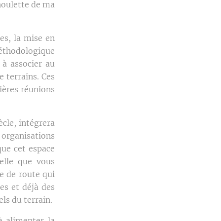
houlette de ma
es, la mise en
méthodologique
 à associer au
e terrains. Ces
ières réunions
ècle, intégrera
 organisations
que cet espace
elle que vous
le de route qui
es et déjà des
ls du terrain.
à alimenter la