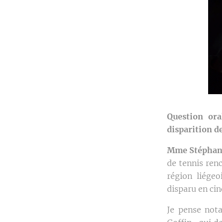
Question ora
disparition d
Mme Stéphani
de tennis renc
région liégeo
disparu en ci
Je pense not