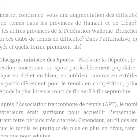
.
istre, confirmez-vous une augmentation des difficult
 de tennis dans les provinces de Hainaut et de Liège?
 les autres provinces de la Fédération Wallonie-Bruxelle
r ces clubs de tennis en difficulté? Dans l'affirmative, q
és et quelle forme prendront-ils?
latigny, ministre des Sports.-
Madame la Députée, je 
estion concernant un sport particulièrement populaire
tique en été et en hiver, en intérieur comme en extérieu
lus particulièrement pour le tennis en compétition, pri
période la plus intense court de fin avril à fin septembre.
'après l'Association francophone de tennis (AFT), le nom
xtérieurs était suffisant pour accueillir l'ensemble
rant cette période très chargée. Cependant, au fil des an
que le tennis se pratique de plus en plus en hiver, tant
unes que pour adultes.