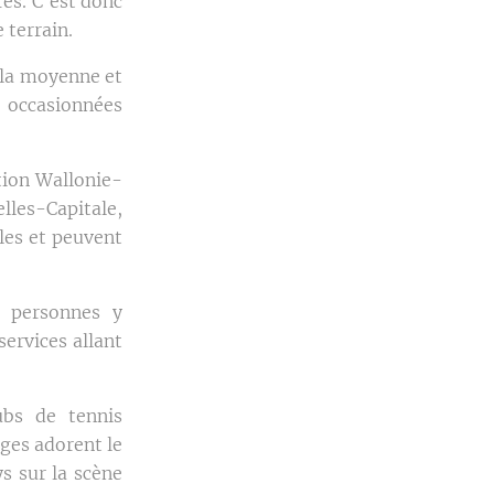
res. C'est donc
 terrain.
 la moyenne et
s occasionnées
ation Wallonie-
lles-Capitale,
les et peuvent
es personnes y
ervices allant
ubs de tennis
ges adorent le
ys sur la scène