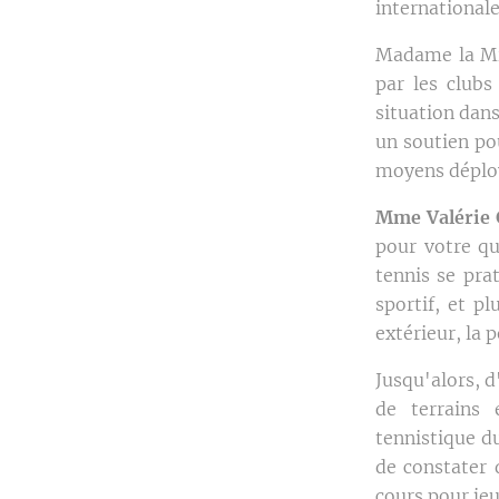
internationale
Madame la Min
par les clubs
situation dans
un soutien pou
moyens déploy
Mme Valérie G
pour votre qu
tennis se pra
sportif, et p
extérieur, la 
Jusqu'alors, d
de terrains e
tennistique du
de constater 
cours pour je