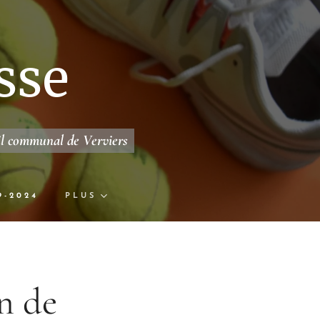
sse
il communal de Verviers
9-2024
PLUS
n de