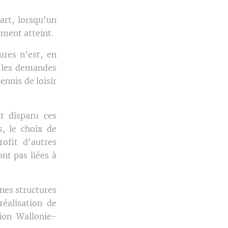
art, lorsqu'un
ement atteint.
ures n'est, en
s les demandes
ennis de loisir
t disparu ces
s, le choix de
rofit d'autres
nt pas liées à
ines structures
éalisation de
ion Wallonie-