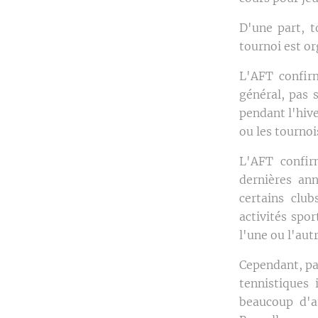
D'une part, t
tournoi est o
L'AFT confirm
général, pas 
pendant l'hive
ou les tournoi
L'AFT confir
dernières ann
certains club
activités spo
l'une ou l'aut
Cependant, par
tennistiques
beaucoup d'a