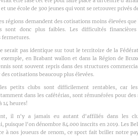
vrait être rasé cet été pour faire place à un centre d'affai
 une école de 300 jeunes qui vont se retrouver privés de
ces régions demandent des cotisations moins élevées que
s sont donc plus faibles. Les difficultés financière
s fermetures.
e serait pas identique sur tout le territoire de la Fédér
r exemple, en Brabant wallon et dans la Région de Bruxe
tennis sont souvent repris dans des structures commercia
 des cotisations beaucoup plus élevées.
 les petits clubs sont difficilement rentables, car l
notamment dans les cafétérias, sont rémunérées pour des s
à 14 heures!
nt, il n'y a jamais eu autant d'affiliés dans les cl
i, puisque l'on dénombre 84.000 inscrits en 2019. Les Bel
ce à nos joueurs de renom, ce sport fait briller notre pa