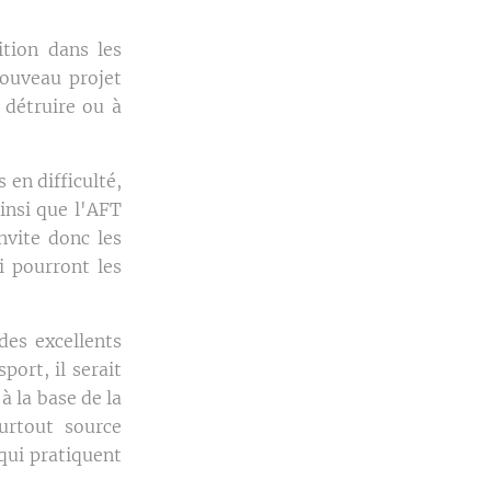
ition dans les
ouveau projet
 détruire ou à
 en difficulté,
insi que l'AFT
invite donc les
i pourront les
es excellents
port, il serait
à la base de la
urtout source
qui pratiquent