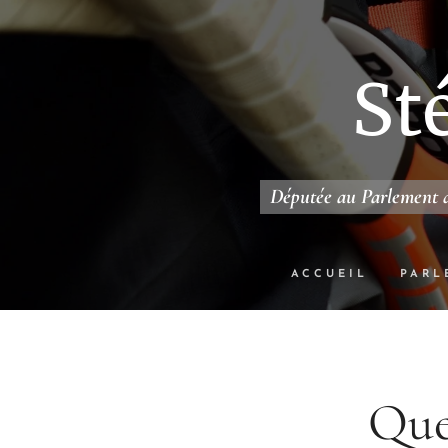
St
Députée au Parlement d
ACCUEIL
PARL
Que