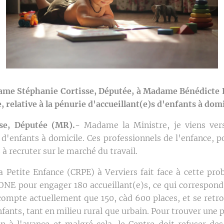
ame Stéphanie Cortisse, Députée, à Madame Bénédicte 
, relative à la pénurie d'accueillant(e)s d'enfants à domi
se, Députée (MR).-
Madame la Ministre, je viens vers
 d'enfants à domicile. Ces professionnels de l'enfance, p
à recruter sur le marché du travail.
a Petite Enfance (CRPE) à Verviers fait face à cette prob
'ONE pour engager 180 accueillant(e)s, ce qui correspond
compte actuellement que 150, càd 600 places, et se retro
nfants, tant en milieu rural que urbain. Pour trouver une p
an à l'avance et malgré cela, le Centre doit refuser d