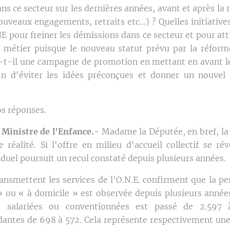
ns ce secteur sur les dernières années, avant et après la
uveaux engagements, retraits etc...) ? Quelles initiative
E pour freiner les démissions dans ce secteur et pour att
 métier puisque le nouveau statut prévu par la réfo
t-il une campagne de promotion en mettant en avant le
in d'éviter les idées préconçues et donner un nouvel 
os réponses.
Ministre de l'Enfance.-
Madame la Députée, en bref, la 
e réalité. Si l'offre en milieu d'accueil collectif se ré
viduel poursuit un recul constaté depuis plusieurs années.
nsmettent les services de l'O.N.E. confirment que la per
 » ou « à domicile » est observée depuis plusieurs année
es salariées ou conventionnées est passé de 2.597 
dantes de 698 à 572. Cela représente respectivement un