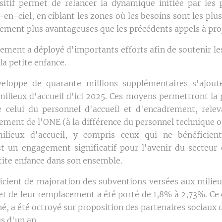
sitif permet de relancer la dynamique initiée par les 
en-ciel, en ciblant les zones où les besoins sont les plus
cement plus avantageuses que les précédents appels à pro
ement a déployé d'importants efforts afin de soutenir le
la petite enfance.
eloppe de quarante millions supplémentaires s'ajout
lieux d'accueil d'ici 2025. Ces moyens permettront la 
e celui du personnel d'accueil et d'encadrement, rele
ment de l'ONE (à la différence du personnel technique ou 
ilieux d'accueil, y compris ceux qui ne bénéficien
t un engagement significatif pour l'avenir du secteur
petite enfance dans son ensemble.
cient de majoration des subventions versées aux milieux
et de leur remplacement a été porté de 1,8% à 2,73%. C
, a été octroyé sur proposition des partenaires sociaux 
us d'un an.