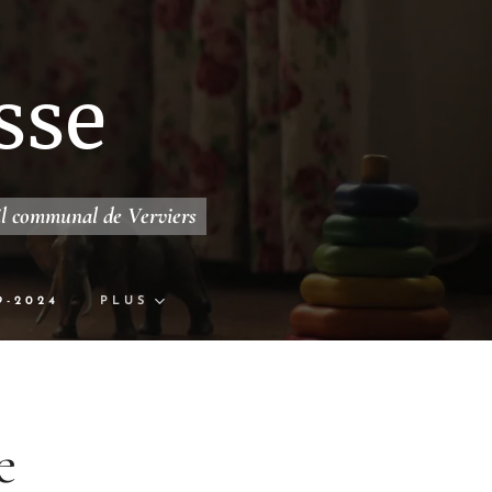
sse
il communal de Verviers
9-2024
PLUS
e