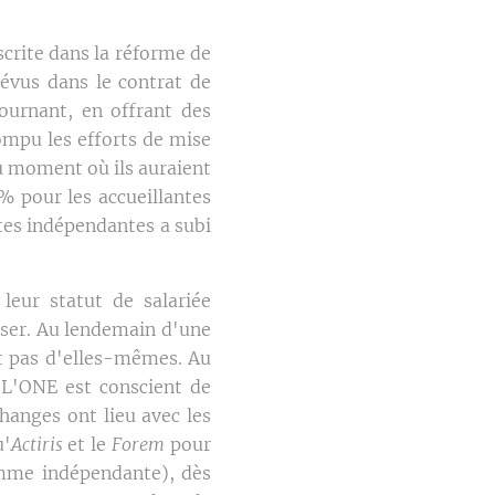
scrite dans la réforme de
révus dans le contrat de
tournant, en offrant des
rrompu les efforts de mise
u moment où ils auraient
% pour les accueillantes
tes indépendantes a subi
leur statut de salariée
erser. Au lendemain d'une
nt pas d'elles-mêmes. Au
. L'ONE est conscient de
hanges ont lieu avec les
u'
Actiris
et le
Forem
pour
omme indépendante), dès