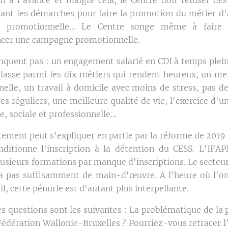
tant les démarches pour faire la promotion du métier d'ac
déo promotionnelle... Le Centre songe même à faire
cer une campagne promotionnelle.
quent pas : un engagement salarié en CDI à temps plein
classe parmi les dix métiers qui rendent heureux, un meil
nelle, un travail à domicile avec moins de stress, pas de
s réguliers, une meilleure qualité de vie, l'exercice d'
e, sociale et professionnelle...
utement peut s'expliquer en partie par la réforme de 2019 
nditionne l'inscription à la détention du CESS. L'IFA
lusieurs formations par manque d'inscriptions. Le secteu
 a pas suffisamment de main-d'œuvre. A l'heure où l'o
l, cette pénurie est d'autant plus interpellante.
 questions sont les suivantes : La problématique de la p
 Fédération Wallonie-Bruxelles ? Pourriez-vous retracer 