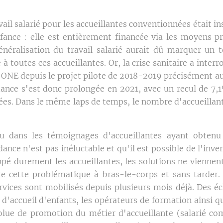
vail salarié pour les accueillantes conventionnées était in
enfance : elle est entièrement financée via les moyens p
néralisation du travail salarié aurait dû marquer un 
 à toutes ces accueillantes. Or, la crise sanitaire a inte
'ONE depuis le projet pilote de 2018-2019 précisément a
ndance s'est donc prolongée en 2021, avec un recul de 7,1
ées. Dans le même laps de temps, le nombre d'accueillan
.
 dans les témoignages d'accueillantes ayant obtenu 
nce n'est pas inéluctable et qu'il est possible de l'inv
rappé durement les accueillantes, les solutions ne vienne
dre cette problématique à bras-le-corps et sans tarder
ervices sont mobilisés depuis plusieurs mois déjà. Des éc
s d'accueil d'enfants, les opérateurs de formation ainsi q
olue de promotion du métier d'accueillante (salarié c