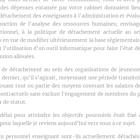
 des dépenses entamée par votre cabinet donnaient lieu 
 détachement des enseignants à l'administration et évalue
onction de l'analyse des ressources humaines; envisag
tionnel, à la politique de détachement actuelle au se
 en vue de modifier ultérieurement la base réglementaire
r l'utilisation d'un outil informatique pour faire l'état d
ssion allouées.
e de détachement au sein des organisations de jeuness
t dernier, qu'il s'agirait, moyennant une période transitoi
louant tout ou partie des moyens couvrant les salaires d
contractuels sans exclure l'engagement de membres du 
 de statut.
élai pour atteindre les objectifs poursuivis était fix
our laquelle je reviens aujourd'hui vers vous à ce sujet.
personnel enseignant sont-ils actuellement détachés