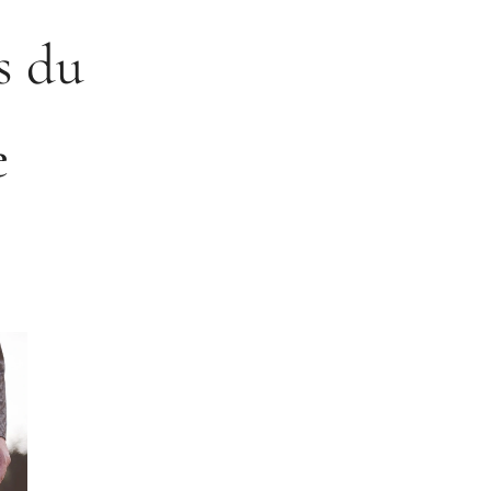
s du
e