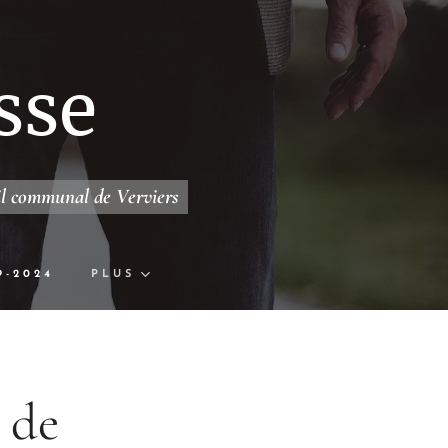
sse
il communal de Verviers
9-2024
PLUS
 de