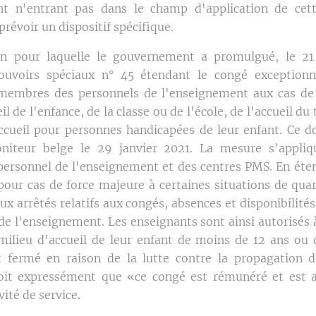
t n'entrant pas dans le champ d'application de cette
prévoir un dispositif spécifique.
son pour laquelle le gouvernement a promulgué, le 21 
pouvoirs spéciaux n° 45 étendant le congé exceptionn
membres des personnels de l'enseignement aux cas de
il de l'enfance, de la classe ou de l'école, de l'accueil du
ccueil pour personnes handicapées de leur enfant. Ce 
niteur belge le 29 janvier 2021. La mesure s'appliq
rsonnel de l'enseignement et des centres PMS. En éte
pour cas de force majeure à certaines situations de quara
aux arrêtés relatifs aux congés, absences et disponibilit
de l'enseignement. Les enseignants sont ainsi autorisés à
 milieu d'accueil de leur enfant de moins de 12 ans ou 
 fermé en raison de la lutte contre la propagation d
voit expressément que «ce congé est rémunéré et est a
vité de service.