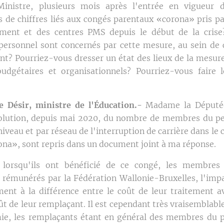
nistre, plusieurs mois après l'entrée en vigueur 
 de chiffres liés aux congés parentaux «corona» pris pa
ement et des centres PMS depuis le début de la cris
ersonnel sont concernés par cette mesure, au sein de 
t? Pourriez-vous dresser un état des lieux de la mesure
udgétaires et organisationnels? Pourriez-vous faire 
 Désir, ministre de l'Éducation.-
Madame la Députée,
évolution, depuis mai 2020, du nombre de membres du p
niveau et par réseau de l'interruption de carrière dans le
ona», sont repris dans un document joint à ma réponse.
 lorsqu'ils ont bénéficié de ce congé, les membres
s rémunérés par la Fédération Wallonie-Bruxelles, l'imp
ment à la différence entre le coût de leur traitement a
ût de leur remplaçant. Il est cependant très vraisemblable
ie, les remplaçants étant en général des membres du p