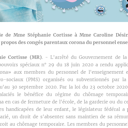
le de Mme Stéphanie Cortisse à Mme Caroline Désir
à propos des congés parentaux corona du personnel ens
ie Cortisse (MR)
. - L'arrêté du Gouvernement de 
pouvoirs spéciaux n° 29 du 18 juin 2020 a rendu appli
rona» aux membres du personnel de l'enseignement e
co-sociaux (PMS) organisés ou subventionnés par l
qu'au 30 septembre 2020. Par la loi du 23 octobre 202
 salariés le bénéfice du régime du chômage temporai
a en cas de fermeture de l'école, de la garderie ou du ce
s handicapées de leur enfant, le législateur fédéral a 
alarié, un droit de s'absenter sans maintien de sa rému
droit au chômage temporaire. Les membres du personnel