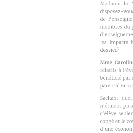
Madame la Mi
disposez-vous
de l'enseign
membres du p
d'enseignemen
les impacts b
dossier?
Mme Caroline
relatifs à l'
bénéficié par 
parental «cor
Sachant que,
n'étaient plu
s'élève seule
congé et le co
d'une économ