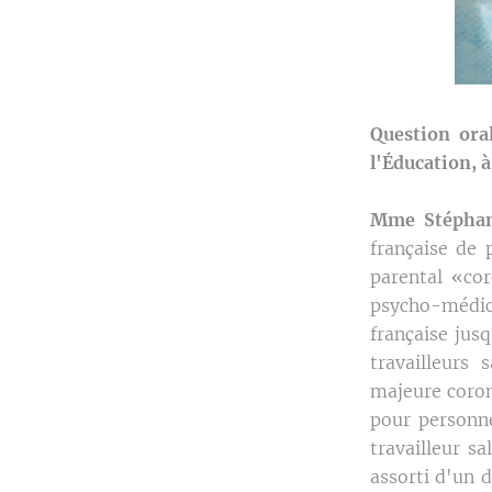
Question ora
l'Éducation, 
Mme Stéphan
française de 
parental «co
psycho-médi
française jus
travailleurs
majeure coron
pour personne
travailleur s
assorti d'un 