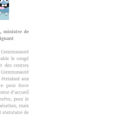
, ministre de
eignant
la Communauté
cable le congé
t des centres
a Communauté
0 étendant aux
re pour force
ntre d'accueil
prévu, pour le
nération, mais
 statutaire de