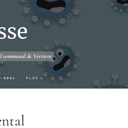
sse
il communal de Verviers
9-2024
PLUS
ental