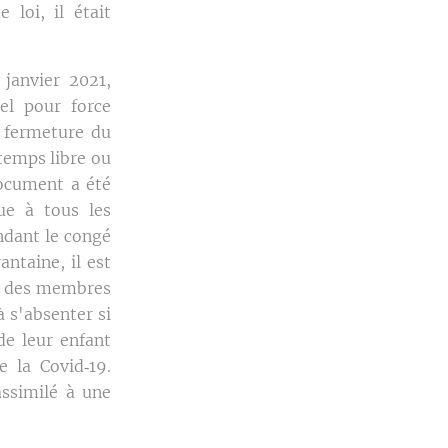
 loi, il était
janvier 2021,
el pour force
 fermeture du
 temps libre ou
document a été
ue à tous les
ndant le congé
ntaine, il est
és des membres
 s'absenter si
de leur enfant
e la Covid‑19.
ssimilé à une