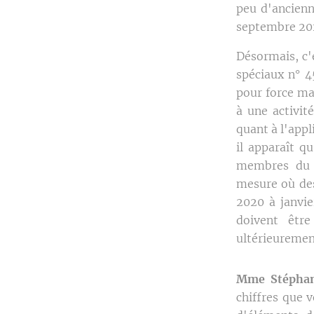
peu d'ancienn
septembre 20
Désormais, c'
spéciaux n° 4
pour force ma
à une activit
quant à l'appl
il apparaît 
membres du p
mesure où des
2020 à janvie
doivent êtr
ultérieuremen
Mme Stéphan
chiffres que 