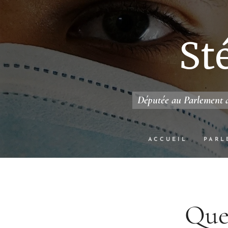
St
Députée au Parlement d
ACCUEIL
PARL
Ques