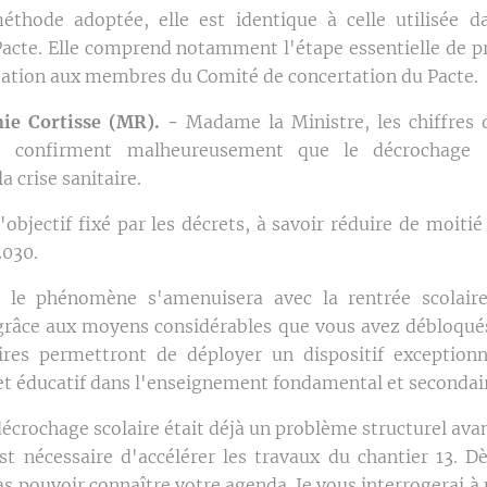
thode adoptée, elle est identique à celle utilisée d
Pacte. Elle comprend notamment l'étape essentielle de p
tation aux membres du Comité de concertation du Pacte.
ie Cortisse (MR). -
Madame la Ministre, les chiffres
 confirment malheureusement que le décrochage sc
la crise sanitaire.
l'objectif fixé par les décrets, à savoir réduire de moiti
 2030.
 le phénomène s'amenuisera avec la rentrée scolai
 grâce aux moyens considérables que vous avez débloqué
res permettront de déployer un dispositif exceptionn
t éducatif dans l'enseignement fondamental et secondai
décrochage scolaire était déjà un problème structurel avant
st nécessaire d'accélérer les travaux du chantier 13. Dè
s pouvoir connaître votre agenda. Je vous interrogerai à