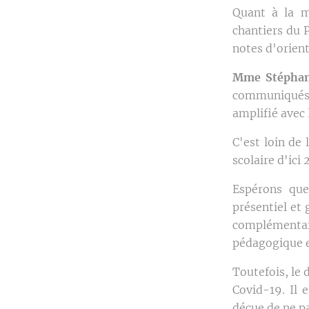
Quant à la mé
chantiers du 
notes d'orien
Mme Stéphan
communiqués
amplifié avec 
C'est loin de 
scolaire d'ici
Espérons que
présentiel et
complémentai
pédagogique e
Toutefois, le 
Covid-19. Il e
déçue de ne pa