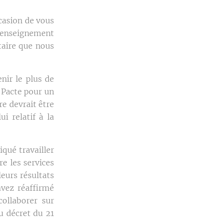
ccasion de vous
'enseignement
itaire que nous
nir le plus de
u Pacte pour un
re devrait être
i relatif à la
qué travailler
re les services
leurs résultats
avez réaffirmé
collaborer sur
u décret du 21