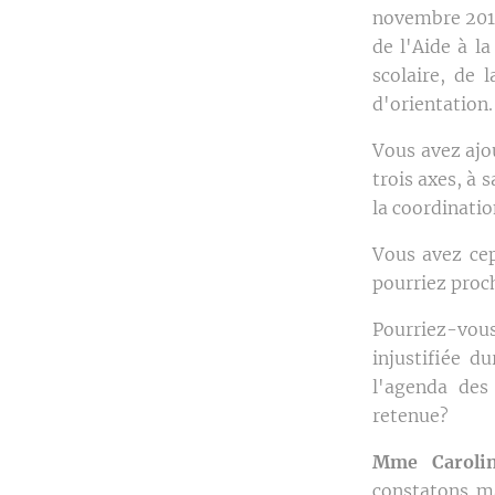
novembre 2013
de l'Aide à l
scolaire, de
d'orientation
Vous avez ajo
trois axes, à 
la coordinati
Vous avez cep
pourriez proc
Pourriez-vous
injustifiée d
l'agenda des
retenue?
Mme Carolin
constatons m