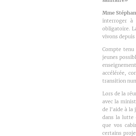
Mme Stéphani
interroger à
obligatoire. L
vivons depuis
Compte tenu d
jeunes possibl
enseignement d
accélérée, co
transition nu
Lors de la ré
avec la minist
de l'aide à la
dans la lutte
que vos cabin
certains proj