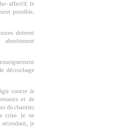
o-affectif. Je
ment possible,
sures doivent
t absolument
 enseignement
 le décrochage
Agir contre le
venants et de
ier du chantier
a crise. Je ne
 attendant, je