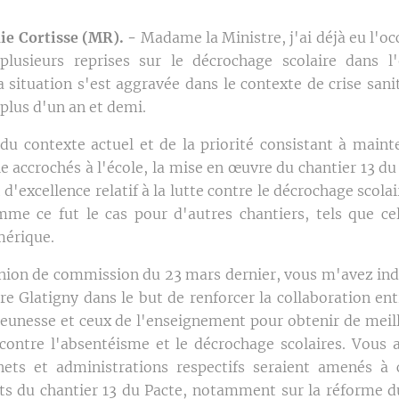
e Cortisse (MR). -
Madame la Ministre, j'ai déjà eu l'o
 plusieurs reprises sur le décrochage scolaire dans l
a situation s'est aggravée dans le contexte de crise san
 plus d'un an et demi.
u contexte actuel et de la priorité consistant à mainte
e accrochés à l'école, la mise en œuvre du chantier 13 d
'excellence relatif à la lutte contre le décrochage scolai
mme ce fut le cas pour d'autres chantiers, tels que celu
mérique.
union de commission du 23 mars dernier, vous m'avez indi
re Glatigny dans le but de renforcer la collaboration ent
 jeunesse et ceux de l'enseignement pour obtenir de meil
 contre l'absentéisme et le décrochage scolaires. Vous 
ets et administrations respectifs seraient amenés à 
ets du chantier 13 du Pacte, notamment sur la réforme d