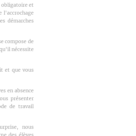
obligatoire et
e l'accrochage
des démarches
 se compose de
qu'il nécessite
it et que vous
ves en absence
nous présenter
de de travail
urprise, nous
me des élèves