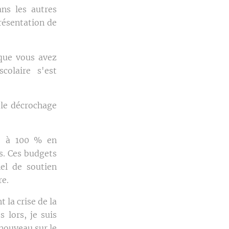
ans les autres
résentation de
 que vous avez
olaire s'est
é le décrochage
re à 100 % en
s. Ces budgets
el de soutien
re.
 la crise de la
s lors, je suis
 nouveau sur le