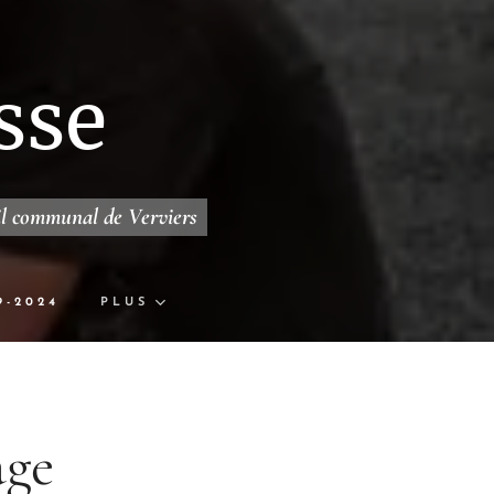
sse
il communal de Verviers
9-2024
PLUS
age