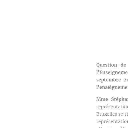
Question de
l'Enseignemen
septembre 20
l'enseigneme
Mme Stéphan
représentati
Bruxelles se t
représentatio