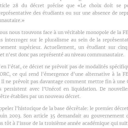
article 28 du décret précise que «Le choix doit se p
représentative des étudiants ou sur une absence de rep
nautaire.»
nous nous trouvons face à un véritable monopole de la FE
s interroger sur le pluralisme au sein de la représenta
gnement supérieur. Actuellement, un étudiant sur cinq
et n'est donc pas représenté au niveau communautaire.
'en l'état, ce décret ne prévoit pas de modalités spécifi
ORC, ce qui rend l'émergence d'une alternative à la F
 Il ne prévoit pas davantage comment mettre fin à une 
és persistent avec l'Unécof en liquidation. De nouvelle
être établies par un nouveau décret.
ppeler l'historique de la base décrétale: le premier décre
juin 2003. Son article 35 demandait au gouvernement d
s tôt à l'issue de la troisième année académique qui sui