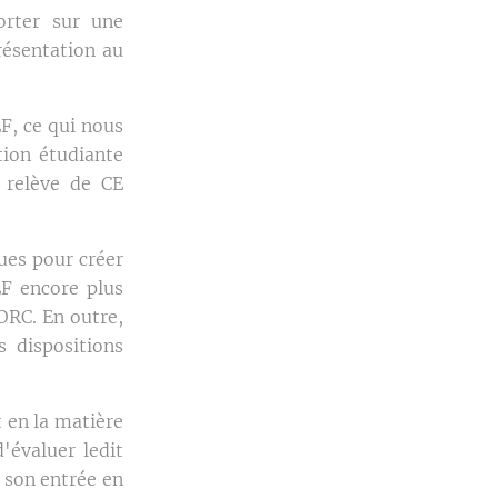
orter sur une
résentation au
F, ce qui nous
tion étudiante
 relève de CE
ques pour créer
EF encore plus
ORC. En outre,
s dispositions
t en la matière
'évaluer ledit
t son entrée en