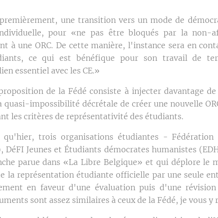
 premièrement, une transition vers un mode de démocra
 individuelle, pour «ne pas être bloqués par la non-af
ant à une ORC. De cette manière, l'instance sera en conta
diants, ce qui est bénéfique pour son travail de ter
lien essentiel avec les CE.»
roposition de la Fédé consiste à injecter davantage de
a quasi-impossibilité décrétale de créer une nouvelle 
nt les critères de représentativité des étudiants.
 qu'hier, trois organisations étudiantes - Fédération
), DéFI Jeunes et Étudiants démocrates humanistes (EDH
nche parue dans «La Libre Belgique» et qui déplore le 
e la représentation étudiante officielle par une seule enti
lement en faveur d'une évaluation puis d'une révision
uments sont assez similaires à ceux de la Fédé, je vous y 