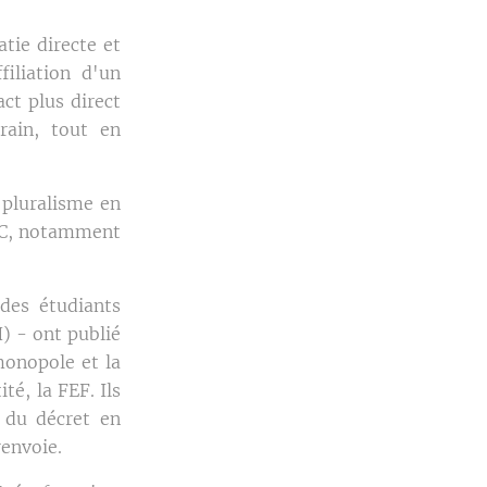
tie directe et
filiation d'un
ct plus direct
rain, tout en
 pluralisme en
ORC, notamment
 des étudiants
) - ont publié
monopole et la
té, la FEF. Ils
 du décret en
renvoie.