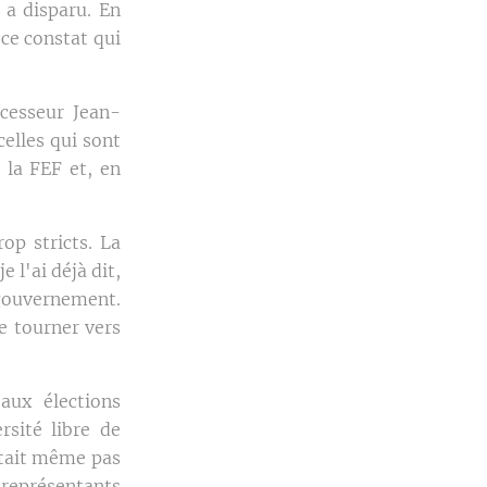
 a disparu. En
ce constat qui
écesseur Jean-
elles qui sont
 la FEF et, en
rop stricts. La
 l'ai déjà dit,
 gouvernement.
se tourner vers
 aux élections
rsité libre de
était même pas
s représentants