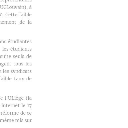
(UCLouvain), à
. Cette faible
nnement de la
ions étudiantes
 les étudiants
suite seuls de
agent tous les
 les syndicats
aible taux de
e l'ULiège (la
internet le 17
e réforme de ce
le-même mis sur