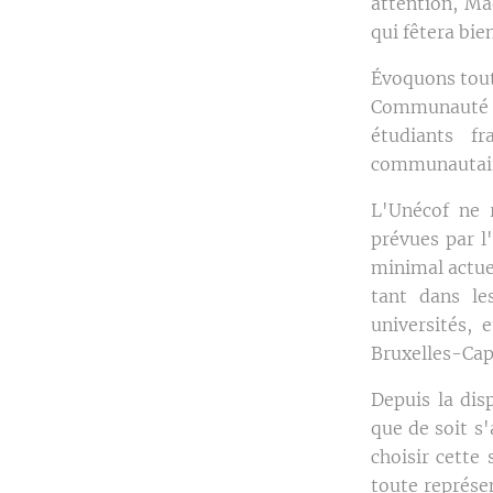
attention, Ma
qui fêtera bie
Évoquons tout 
Communauté fr
étudiants f
communautair
L'Unécof ne r
prévues par l'
minimal actuel
tant dans le
universités,
Bruxelles-Cap
Depuis la dis
que de soit s'
choisir cette
toute représ