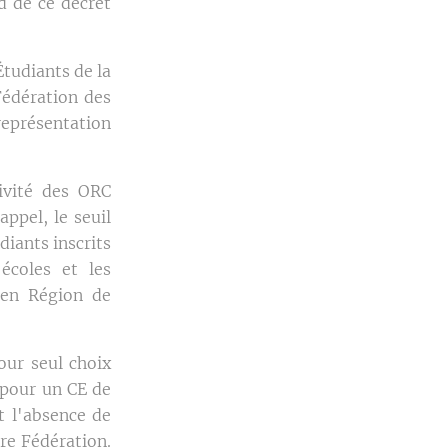
d de ce décret
Étudiants de la
Fédération des
présentation
tivité des ORC
appel, le seuil
diants inscrits
écoles et les
 en Région de
our seul choix
t pour un CE de
t l'absence de
e Fédération.