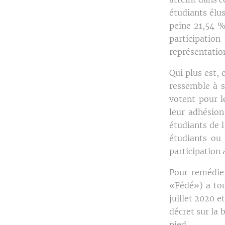
étudiants élu
peine 21,54 %
participatio
représentatio
Qui plus est, 
ressemble à s
votent pour l
leur adhésion
étudiants de 
étudiants ou
participation 
Pour remédier
«Fédé») a tou
juillet 2020 e
décret sur la 
pied.