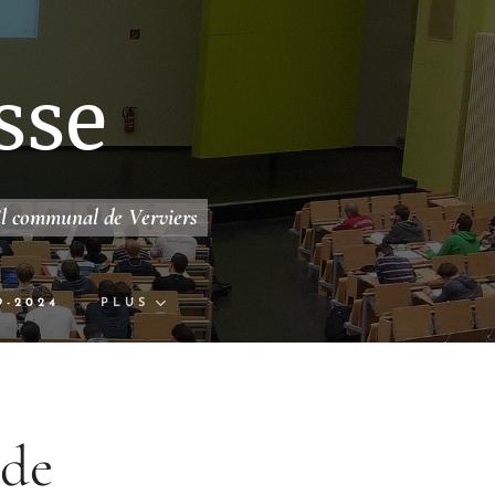
sse
il communal de Verviers
9-2024
PLUS
 de