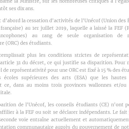
dame la Ministre, sur les nombreuses critiques à l'égar
ntôt ses dix ans.
d'abord la cessation d'activités de l'Unécof (Union des 
ançaise) au 1er juillet 2019, laquelle a laissé la FEF (
rancophones) au rang de seule organisation de re
e (ORC) des étudiants.
emplissait plus les conditions strictes de représenta
article 31 du décret, ce qui justifie sa disparition. Pour r
 de représentativité pour une ORC est fixé à 15 % des étu
s écoles supérieures des arts (ESA) que les hautes 
 et ce, dans au moins trois provinces wallonnes et/ou
itale.
parition de l'Unécof, les conseils étudiants (CE) n'ont p
affilier à la FEF ou soit se déclarer indépendants. Le fai
 seconde voie entraîne actuellement et automatiquemen
entation communautaire auprès du gouvernement de notr