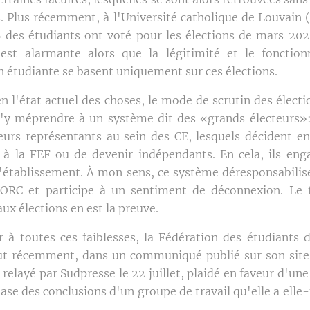
s. Plus récemment, à l'Université catholique de Louvain 
 des étudiants ont voté pour les élections de mars 2020
n est alarmante alors que la légitimité et le fonctio
n étudiante se basent uniquement sur ces élections.
en l'état actuel des choses, le mode de scrutin des élect
'y méprendre à un système dit des «grands électeurs»:
eurs représentants au sein des CE, lesquels décident en
 à la FEF ou de devenir indépendants. En cela, ils eng
l'établissement. À mon sens, ce système déresponsabilise
 ORC et participe à un sentiment de déconnexion. Le f
aux élections en est la preuve.
 à toutes ces faiblesses, la Fédération des étudiants d
t récemment, dans un communiqué publié sur son site 
t relayé par Sudpresse le 22 juillet, plaidé en faveur d'un
base des conclusions d'un groupe de travail qu'elle a el