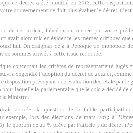
sque ce décret a été modifié en 2012, cette disposition
votre gouvernement ne doit plus évaluer le décret. C'est 
ion de cet article, l'évaluation menée par votre préd
rt avait alors mis en évidence les mêmes critiques que c
ourd'hui. On craignait déjà à l'époque un monopole de
us en sommes arrivés à cette issue redoutée.
ique concernait les critères de représentativité jugés t
suivi a engendré l'adoption du décret de 2012 et, comme je
re disposition prévoyant une évaluation décrétale par le
n pour laquelle la parlementaire que je suis a décidé de 
la Ministre.
drais aborder la question de la faible participation
ar exemple, lors des élections de mars 2019 à l'Unive
B), le quorum de 20 % prévu par l'article 9 du décret n'
ertaines facultés, lesquelles se sont alors retrouvées san