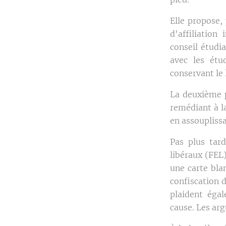
Elle propose,
d'affiliation
conseil étudi
avec les étu
conservant le 
La deuxième p
remédiant à l
en assouplissa
Pas plus tard
libéraux (FEL
une carte bla
confiscation d
plaident éga
cause. Les arg