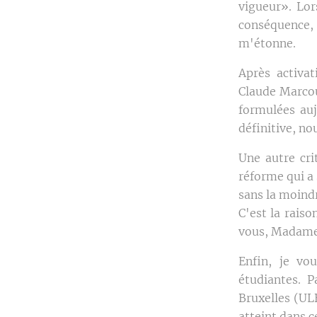
vigueur». Lor
conséquence, 
m'étonne.
Après activat
Claude Marcou
formulées auj
définitive, no
Une autre crit
réforme qui a 
sans la moind
C'est la raiso
vous, Madame 
Enfin, je vou
étudiantes. P
Bruxelles (UL
atteint dans c