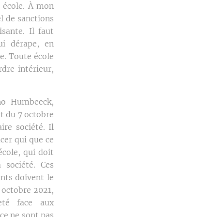
e école. À mon
l de sanctions
sante. Il faut
ui dérape, en
me. Toute école
dre intérieur,
uno Humbeeck,
t du 7 octobre
re société. Il
cer qui que ce
école, qui doit
 société. Ces
nts doivent le
 octobre 2021,
eté face aux
ce ne sont pas