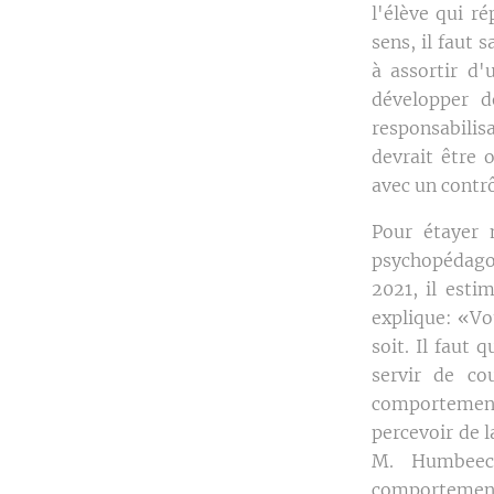
l'élève qui r
sens, il faut
à assortir d'
développer d
responsabilisa
devrait être 
avec un contrô
Pour étayer 
psychopédagog
2021, il esti
explique: «Vo
soit. Il faut 
servir de co
comportements
percevoir de 
M. Humbeeck
comportements