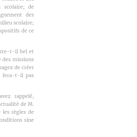
 scolaire; de
eignement des
ilieu scolaire;
spositifs de ce
te-t-il bel et
e des missions
sagez de créer
 fera-t-il pas
vez rappelé,
ctualité de M.
 les règles de
onditions sine