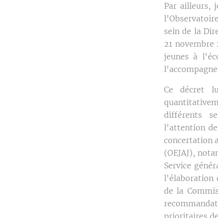
Par ailleurs, 
l'Observatoire
sein de la Di
21 novembre 2
jeunes à l'éc
l'accompagnem
Ce décret l
quantitativem
différents 
l'attention d
concertation a
(OEJAJ), nota
Service génér
l'élaboration 
de la Commis
recommandati
prioritaires 