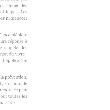
nctionner les
ffit pas. Les
pper ni menacer
éance plénière
eure réponse à
e rappeler les
 non du vivre-
 l'application
 la prévention,
t, en cours de
endre ce plan
pour toutes les
 matière?