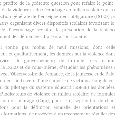
je profite de la présente question pour refaire le point
 de la violence et du décrochage en milieu scolaire qui a 
rection générale de l'enseignement obligatoire (DGEO) pa
013 organisant divers dispositifs scolaires favorisant le
ole, l'accrochage scolaire, la prévention de la violenc
ent des démarches d'orientation scolaire.
ui confie pas moins de neuf missions, dont celles
ent et qualitativement, les données sur la violence dont
services du gouvernement; de formuler des recom
e la DGEO et de vous-même; d'étudier les phénomènes 
vec l'Observatoire de l'enfance, de la jeunesse et de l'aid
mment au travers d'une enquête de victimisation; de 
al du pilotage du système éducatif (SGPSE) les données
d'indicateurs de violence en milieu scolaire; de formuler
sion de pilotage (Copi), pour le 15 septembre de chaq
ons pour la définition annuelle des orientations 
des formations; de procéder à un recensement régulier des