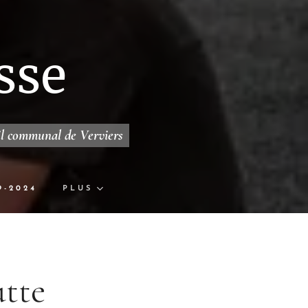
sse
il communal de Verviers
9-2024
PLUS
utte