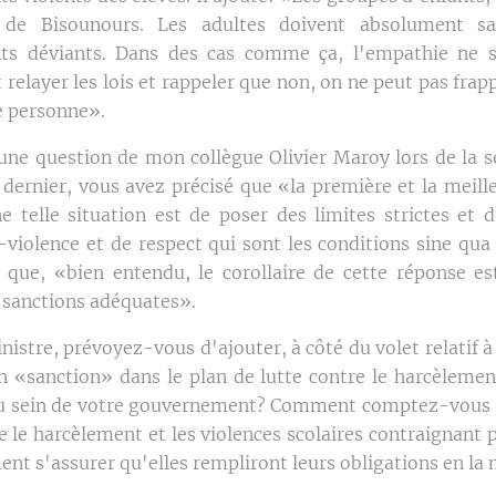
de Bisounours. Les adultes doivent absolument sa
s déviants. Dans des cas comme ça, l'empathie ne su
 relayer les lois et rappeler que non, on ne peut pas fra
e personne».
une question de mon collègue Olivier Maroy lors de la s
 dernier, vous avez précisé que «la première et la meill
e telle situation est de poser des limites strictes et d
-violence et de respect qui sont les conditions sine qua
que, «bien entendu, le corollaire de cette réponse est
 sanctions adéquates».
stre, prévoyez-vous d'ajouter, à côté du volet relatif à
 «sanction» dans le plan de lutte contre le harcèlemen
au sein de votre gouvernement? Comment comptez-vous r
e le harcèlement et les violences scolaires contraignant 
nt s'assurer qu'elles rempliront leurs obligations en la