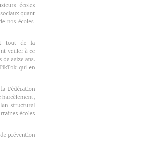
sieurs écoles
x sociaux quant
de nos écoles.
nt tout de la
nt veiller à ce
s de seize ans.
TikTok qui en
la Fédération
e harcèlement,
lan structurel
ertaines écoles
 de prévention