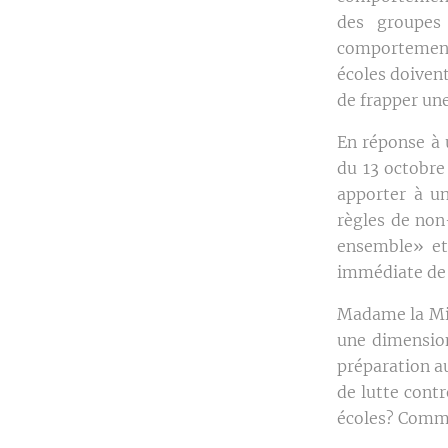
des groupes 
comportement
écoles doivent
de frapper un
En réponse à 
du 13 octobre
apporter à un
règles de non
ensemble» et 
immédiate de
Madame la Mini
une dimension
préparation 
de lutte contr
écoles? Comme