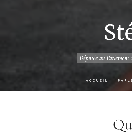
St
Députée au Parlement d
ACCUEIL
PARL
Que