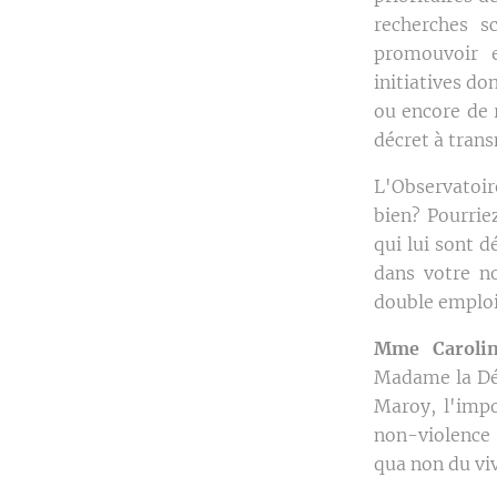
recherches s
promouvoir e
initiatives do
ou encore de r
décret à tran
L'Observatoir
bien? Pourrie
qui lui sont 
dans votre no
double emploi
Mme Caroline
Madame la Dép
Maroy, l'impo
non-violence 
qua non du viv