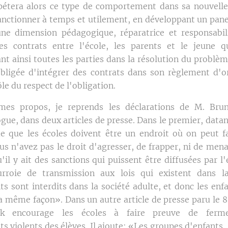
épétera alors ce type de comportement dans sa nouvell
 sanctionner à temps et utilement, en développant un pane
une dimension pédagogique, réparatrice et responsabili
es contrats entre l'école, les parents et le jeune q
nt ainsi toutes les parties dans la résolution du problè
obligée d'intégrer des contrats dans son règlement d'or
le du respect de l'obligation.
mes propos, je reprends les déclarations de M. Br
ue, dans deux articles de presse. Dans le premier, datan
me que les écoles doivent être un endroit où on peut fai
us n'avez pas le droit d'agresser, de frapper, ni de mena
qu'il y ait des sanctions qui puissent être diffusées par l'
urroie de transmission aux lois qui existent dans la
 sont interdits dans la société adulte, et donc les enfa
la même façon». Dans un autre article de presse paru le 8
 encourage les écoles à faire preuve de ferm
 violents des élèves. Il ajoute: «Les groupes d'enfants, 