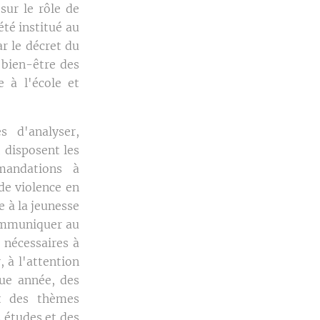
 sur le rôle de
été institué au
r le décret du
 bien-être des
e à l'école et
 d'analyser,
 disposent les
mandations à
de violence en
e à la jeunesse
communiquer au
 nécessaires à
, à l'attention
ue année, des
et des thèmes
 études et des