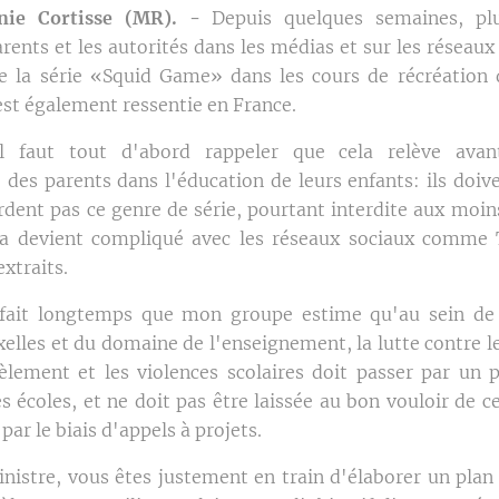
ie Cortisse (MR). -
Depuis quelques semaines, plu
arents et les autorités dans les médias et sur les réseau
e la série «Squid Game» dans les cours de récréation 
 est également ressentie en France.
il faut tout d'abord rappeler que cela relève ava
 des parents dans l'éducation de leurs enfants: ils doive
rdent pas ce genre de série, pourtant interdite aux moin
ela devient compliqué avec les réseaux sociaux comme 
extraits.
a fait longtemps que mon groupe estime qu'au sein de 
elles et du domaine de l'enseignement, la lutte contre l
èlement et les violences scolaires doit passer par un p
s écoles, et ne doit pas être laissée au bon vouloir de c
 par le biais d'appels à projets.
istre, vous êtes justement en train d'élaborer un plan