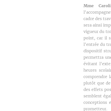
Mme Caroli
l'accompagne
cadre des tra
sera ainsi im
vigueur du tr
point, car il
l'entrée du t
dispositif st
permettra une
évitant l'ext
heures scolai
comprendre la
plutôt que de
des effets pos
semblent éga
conceptions e
prometteur.