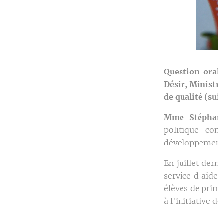
Question ora
Désir, Minist
de qualité (su
Mme Stéphan
politique c
développement 
En juillet der
service d'aid
élèves de prim
à l'initiative