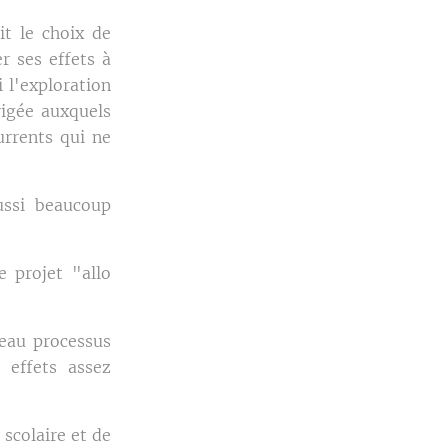
t le choix de
r ses effets à
 l'exploration
rigée auxquels
urrents qui ne
ussi beaucoup
e projet "allo
veau processus
 effets assez
 scolaire et de