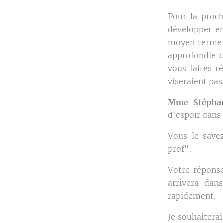
Pour la proc
développer en
moyen terme d
approfondie d
vous faites r
viseraient pas
Mme Stéphan
d'espoir dans
Vous le savez
prof".
Votre réponse
arrivera dan
rapidement.
Je souhaiterai