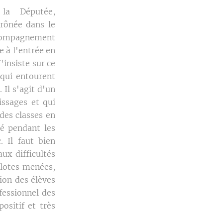
a Députée,
rônée dans le
accompagnement
 à l'entrée en
insiste sur ce
 qui entourent
Il s'agit d'un
issages et qui
des classes en
ué pendant les
. Il faut bien
ux difficultés
ilotes menées,
tion des élèves
essionnel des
ositif et très