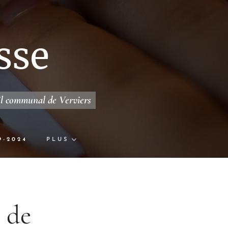
sse
il communal de Verviers
9-2024
PLUS
s de