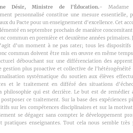
ne Désir, Ministre de l'Éducation.-
Madame l
ment personnalisé constitue une mesure essentielle, p
vaux du Pacte pour un enseignement d'excellence. Cet 
plémenté en septembre prochain de manière concomitante
onc commun en première et deuxième années primaires. J'
 s'agit d'un moment à ne pas rater; tous les dispositifs
ronc commun doivent être mis en œuvre en même temps. 
ructurel débouchant sur une différenciation des apprent
 gestion plus proactive et collective de l'hétérogénéité 
ernalisation systématique du soutien aux élèves effect
res et le traitement en différé des situations d'échec
 philosophie qui est derrière. Le but est de remédier a
 postposer ce traitement. Sur la base des expériences p
itifs sur les compétences disciplinaires et sur la motiva
lement se dégager sans compter le développement prof
t pratiques enseignantes. Tout cela nous semble très p