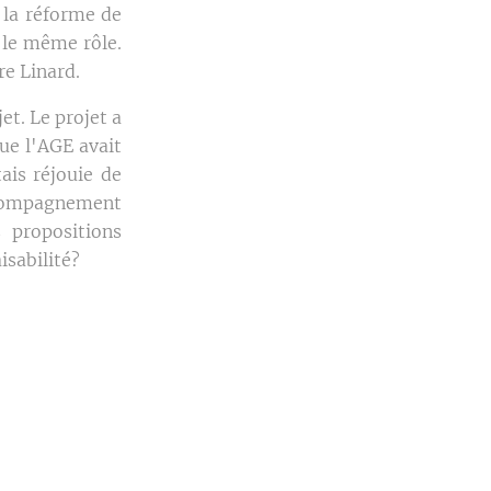
c la réforme de
t le même rôle.
re Linard.
et. Le projet a
que l'AGE avait
ais réjouie de
ccompagnement
s propositions
aisabilité?