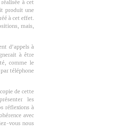
réalisée à cet
it produit une
é à cet effet.
sitions, mais,
ent d'appels à
gnerait à être
ité, comme le
e par téléphone
copie de cette
présenter les
s réflexions à
cohérence avec
riez-vous nous