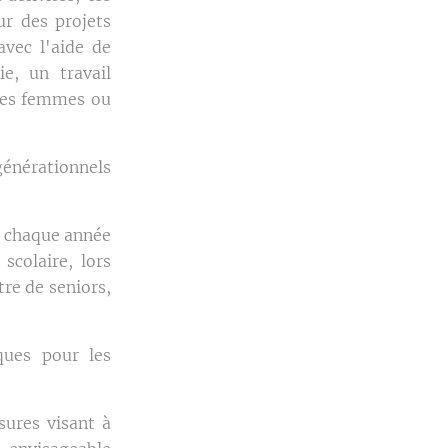
ur des projets
avec l'aide de
e, un travail
des femmes ou
générationnels
ée chaque année
scolaire, lors
tre de seniors,
ques pour les
ures visant à