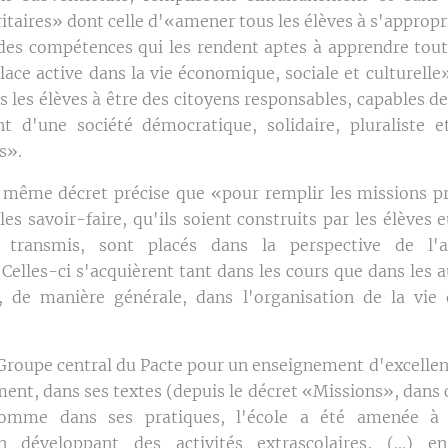
itaires» dont celle d'«amener tous les élèves à s'appropr
 des compétences qui les rendent aptes à apprendre toute
lace active dans la vie économique, sociale et culturelle
 les élèves à être des citoyens responsables, capables d
t d'une société démocratique, solidaire, pluraliste e
s».
 même décret précise que «pour remplir les missions prio
 les savoir-faire, qu'ils soient construits par les élèv
t transmis, sont placés dans la perspective de l'a
elles-ci s'acquièrent tant dans les cours que dans les a
, de manière générale, dans l'organisation de la vie
 Groupe central du Pacte pour un enseignement d'excellen
ent, dans ses textes (depuis le décret «Missions», dans c
 comme dans ses pratiques, l'école a été amenée à 
n développant des activités extrascolaires, (...) 