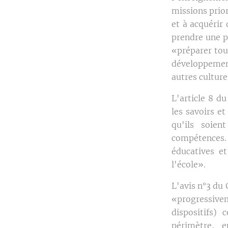
missions prior
et à acquérir
prendre une p
«préparer tous
développemen
autres culture
L'article 8 du
les savoirs et
qu'ils soien
compétences. C
éducatives et
l'école».
L'avis n°3 du
«progressivem
dispositifs)
périmètre, e