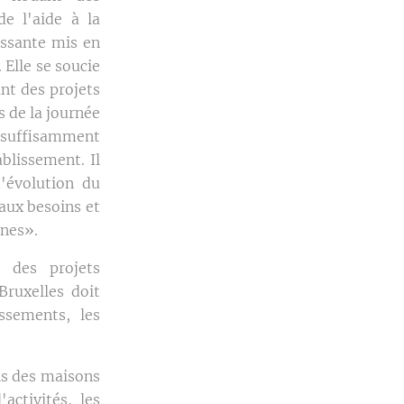
de l'aide à la
issante mis en
 Elle se soucie
nt des projets
s de la journée
insuffisamment
blissement. Il
d'évolution du
aux besoins et
unes».
r des projets
Bruxelles doit
ssements, les
ns des maisons
activités, les