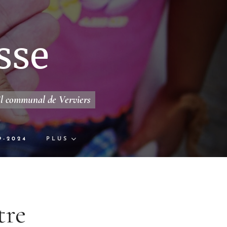
sse
il communal de Verviers
9-2024
PLUS
tre