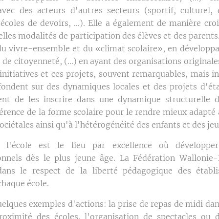
avec des acteurs d'autres secteurs (sportif, culturel, 
 écoles de devoirs, ...). Elle a également de manière cro
lles modalités de participation des élèves et des parents.
 du vivre-ensemble et du «climat scolaire», en développa
 de citoyenneté, (...) en ayant des organisations originale
 initiatives et ces projets, souvent remarquables, mais 
fondent sur des dynamiques locales et des projets d'éta
ent de les inscrire dans une dynamique structurelle 
érence de la forme scolaire pour le rendre mieux adapté 
ociétales ainsi qu'à l'hétérogénéité des enfants et des je
 l'école est le lieu par excellence où développe
onnels dès le plus jeune âge. La Fédération Wallonie-
dans le respect de la liberté pédagogique des établi
 chaque école.
quelques exemples d'actions: la prise de repas de midi da
oximité des écoles, l'organisation de spectacles ou d'