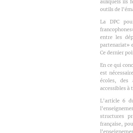
auxquels ils f
outils de l'ém
La DPC pours
francophones»
entre les dé
partenariat» e
Ce dernier po
En ce qui con
est nécessair
écoles, des 
accessibles à 
L'article 6 d
l'enseigneme
structures p
française, po
l'enseigneme