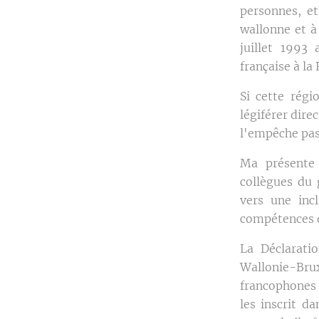
personnes, et
wallonne et à
juillet 1993
française à l
Si cette régi
légiférer dire
l'empêche pas 
Ma présente 
collègues du 
vers une inc
compétences d
La Déclarati
Wallonie-Brux
francophones 
les inscrit d