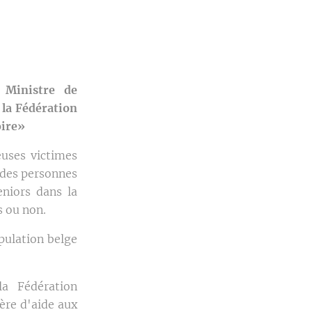
 Ministre de
 la Fédération
oire»
euses victimes
 des personnes
eniors dans la
s ou non.
opulation belge
la Fédération
ère d'aide aux