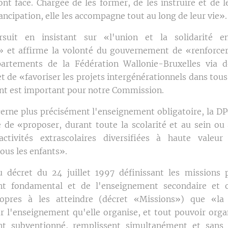
ont face. Chargée de les former, de les instruire et de l
ancipation, elle les accompagne tout au long de leur vie».
uit en insistant sur «l'union et la solidarité e
 et affirme la volonté du gouvernement de «renforcer
partements de la Fédération Wallonie-Bruxelles via d
t de «favoriser les projets intergénérationnels dans tous
int est important pour notre Commission.
cerne plus précisément l'enseignement obligatoire, la DPC
e de «proposer, durant toute la scolarité et au sein ou
activités extrascolaires diversifiées à haute valeur
tous les enfants».
u décret du 24 juillet 1997 définissant les missions p
nt fondamental et de l'enseignement secondaire et o
ropres à les atteindre (décret «Missions») que «
ur l'enseignement qu'elle organise, et tout pouvoir orga
nt subventionné, remplissent simultanément et sans h