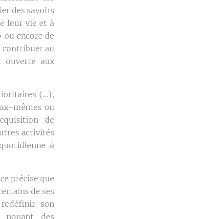
ier des savoirs
 leur vie et à
» ou encore de
e contribuer au
t ouverte aux
ritaires (...),
es eux-mêmes ou
cquisition de
utres activités
 quotidienne à
ce précise que
ertains de ses
redéfinir son
en nouant des