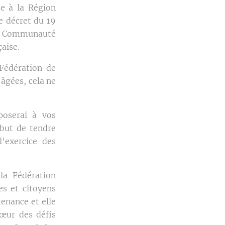
ée à la Région
e décret du 19
la Communauté
aise.
 Fédération de
 âgées, cela ne
poserai à vos
 but de tendre
'exercice des
la Fédération
es et citoyens
enance et elle
cœur des défis