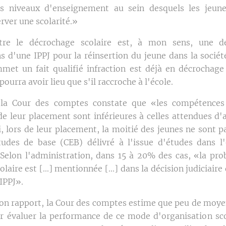
es niveaux d'enseignement au sein desquels les jeune
rver une scolarité.»
tre le décrochage scolaire est, à mon sens, une de
s d'une IPPJ pour la réinsertion du jeune dans la sociét
met un fait qualifié infraction est déjà en décrochage 
pourra avoir lieu que s'il raccroche à l'école.
 la Cour des comptes constate que «les compétences 
de leur placement sont inférieures à celles attendues d'
i, lors de leur placement, la moitié des jeunes ne sont 
études de base (CEB) délivré à l'issue d'études dans 
Selon l'administration, dans 15 à 20% des cas, «la pr
laire est [...] mentionnée [...] dans la décision judiciaire
IPPJ».
on rapport, la Cour des comptes estime que peu de moye
 évaluer la performance de ce mode d'organisation sco