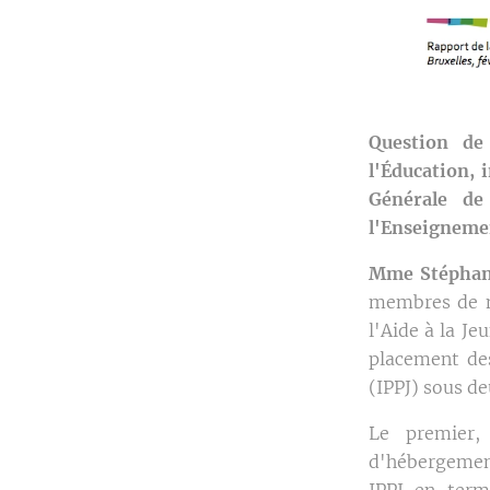
Question de
l'Éducation, 
Générale de
l'Enseigneme
Mme Stéphani
membres de n
l'Aide à la Je
placement des
(IPPJ) sous de
Le premier,
d'hébergement
IPPJ en term