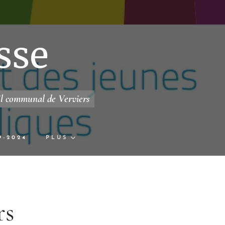
sse
il communal de Verviers
9-2024
PLUS
rs