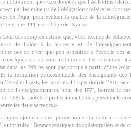
écise notamment que «Les données que l'AGE utilise dans l
spect par les mineurs de l'obligation scolaire ne sont pa
ées de l'Agaj pour évaluer la qualité de la réintégratio
ittent une IPPJ avant l'âge de 18 ans».
 la Cour des comptes estime que, «des formes de collabor
teurs de l'aide à la jeunesse et de l'enseignemen
 n'est pas ou n'est que peu organisée à l'échelle des a
es conséquences en sont notamment les suivantes: l
t dans les IPPJ ne sont pas conçus à partir d'une colla
GE; la formation professionnelle des enseignants des 
 l'Agaj et l'AGE; les services d'inspection de l'AGE ne 
ion de l'enseignement au sein des IPPJ, hormis le ca
n du CEB; la mobilité professionnelle des personnels ens
entre les deux secteurs.»
omptes ajoute encore qu'une «une circulaire non daté
GE, et intitulée "Bonnes pratiques de collaboration et de