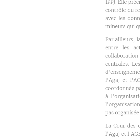
IPPJ. Elle pr
contrôle du re
avec les donn
mineurs qui qu
Par ailleurs,
entre les ac
collaboration
centrales. L
d'enseignemen
l'Agaj et l'A
coordonnée par
à l'organisat
l'organisatio
pas organisée 
La Cour des c
l'Agaj et l'A