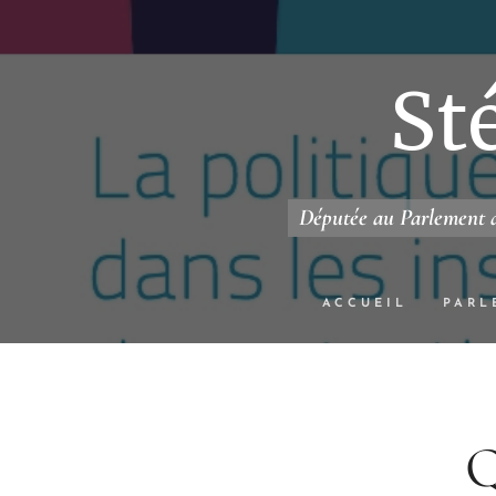
St
Députée au Parlement d
ACCUEIL
PARL
Q