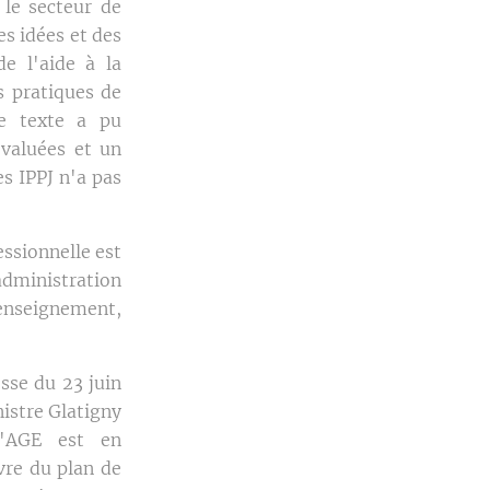
 le secteur de
es idées et des
e l'aide à la
s pratiques de
le texte a pu
évaluées et un
s IPPJ n'a pas
essionnelle est
administration
l'enseignement,
sse du 23 juin
nistre Glatigny
l'AGE est en
vre du plan de