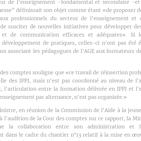
eur de l'enseignement -fondamental et secondaire -et
unesse" définissait son objet comme étant «de proposer d
 aux professionnels du secteur de l'enseignement et d
 de susciter de nouvelles initiatives pour développer de
n et de communication efficaces et adéquates». Si 
 développement de pratiques, celles-ci n'ont pas été 
ion associant les pédagogues de l'AGE aux formateurs de
 des comptes souligne que «ce travail de réinsertion prof
lle des IPPJ, mais n'est pas coordonné au niveau de l'
i, l'articulation entre la formation délivrée en IPPJ et 
nseignement par alternance, n'est pas organisée.»
istre, en réunion de la Commission de l'Aide à la jeune
 à l'audition de la Cour des comptes sur ce rapport, la Mi
ue la collaboration entre son administration et 
 dans le cadre du chantier n°13 relatif à la mise en œu