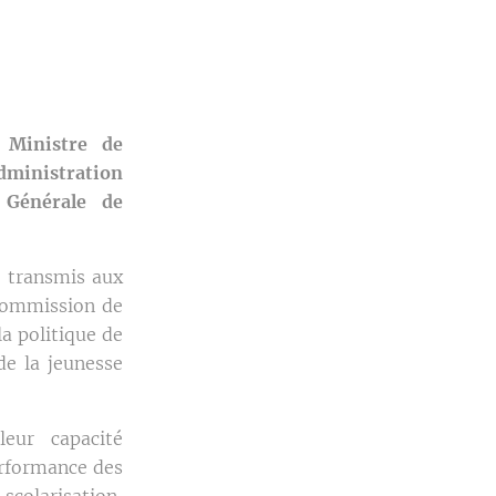
 Ministre de
Administration
 Générale de
, transmis aux
Commission de
la politique de
de la jeunesse
eur capacité
erformance des
colarisation,