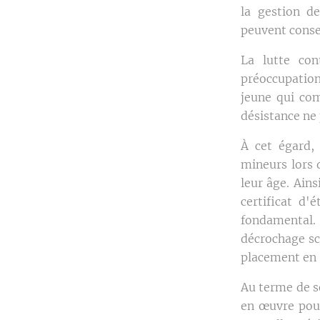
la gestion d
peuvent conse
La lutte con
préoccupation
jeune qui com
désistance ne 
À cet égard,
mineurs lors 
leur âge. Ains
certificat d'
fondamental. 
décrochage sco
placement en 
Au terme de s
en œuvre pour