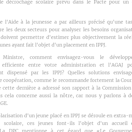
 le décrochage scolaire prévu dans le Pacte pour un
e l'Aide à la jeunesse a par ailleurs précisé qu'une tas
re les deux secteurs pour analyser les besoins organisat
 doivent permettre d'estimer plus objectivement la réel
eunes ayant fait l'objet d'un placement en IPPJ.
Ministre, comment envisagez-vous le développ
n efficiente entre votre administration et l'AGAJ p
nt dispensé par les IPPJ? Quelles solutions envisa
te coopération, comme le recommande fortement la Cou
ue cette dernière a adressé son rapport à la Commission 
s cela concerne aussi la nôtre, car nous y parlons à
AGE.
olarisation d'un jeune placé en IPPJ se déroule en extra-
t scolaire, ces jeunes font-ils l'objet d'un accueil 
? La DPC mentionne à cet égard que «Le Gouvernem