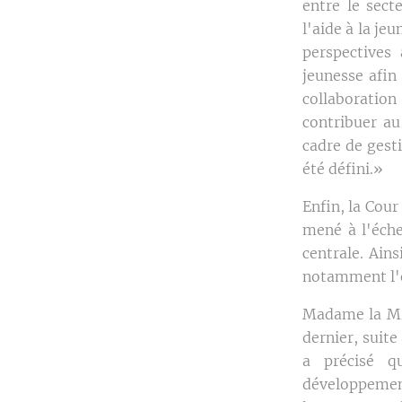
entre le sect
l'aide à la je
perspectives
jeunesse afin
collaboratio
contribuer au
cadre de gest
été défini.»
Enfin, la Cour
mené à l'éche
centrale. Ains
notamment l'e
Madame la Min
dernier, suite
a précisé q
développement