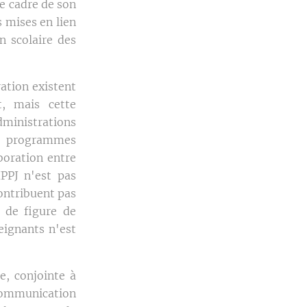
e cadre de son
s mises en lien
n scolaire des
ation existent
t, mais cette
dministrations
es programmes
boration entre
IPPJ n'est pas
contribuent pas
s de figure de
eignants n'est
e, conjointe à
 communication