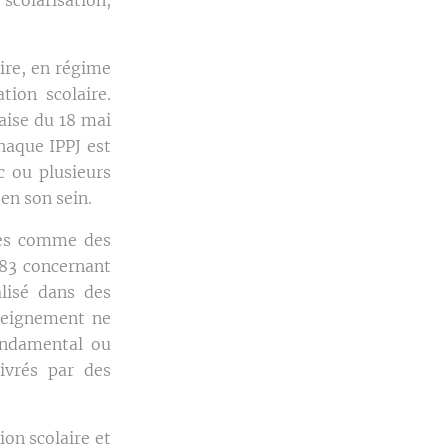
aire, en régime
ion scolaire.
ise du 18 mai
chaque IPPJ est
c ou plusieurs
en son sein.
rées comme des
983 concernant
alisé dans des
nseignement ne
fondamental ou
ivrés par des
ion scolaire et