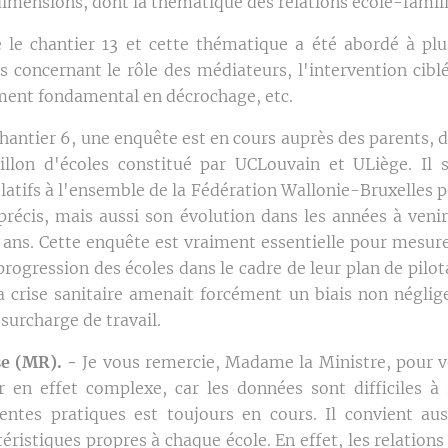
dimensions, dont la thématique des relations école-famill
e le chantier 13 et cette thématique a été abordé à pl
s concernant le rôle des médiateurs, l'intervention cib
ement fondamental en décrochage, etc.
chantier 6, une enquête est en cours auprès des parents, 
illon d'écoles constitué par UCLouvain et ULiège. Il s
latifs à l'ensemble de la Fédération Wallonie-Bruxelles 
écis, mais aussi son évolution dans les années à venir
 ans. Cette enquête est vraiment essentielle pour mesurer
progression des écoles dans le cadre de leur plan de pilota
 la crise sanitaire amenait forcément un biais non négli
 surcharge de travail.
se (MR). -
Je vous remercie, Madame la Ministre, pour v
 en effet complexe, car les données sont difficiles à 
entes pratiques est toujours en cours. Il convient au
téristiques propres à chaque école. En effet, les relations