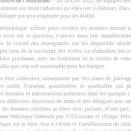
istre de l'Éducation. -
En 2021 et 2022, les équipes des 
ommun sur deux cadastres qu'elles ont à élaborer. Elles t
dologie qui sera employée pour les établir.
méthodologie utilisée pour récolter les données devrait 
 2020 sur la question, s'ancrer dans une simplificatio
ser le travail des enseignants sur les dispositifs récol
 tenu de la surcharge des écoles. La réalisation des c
olaire prochaine, avec un étalement de la récolte de tém
 afin que cela soit soutenable pour les équipes.
u être collectées, notamment par des plans de pilotage
s outils d'analyse quantitative et qualitative qui p
les données et informations présentes dans les quelque 1 
Les différents directeurs de zone et des délégués aux co
les données relatives au bien-être, partant, d'une part,
 base théorique élaborée par l'UCLouvain et ULiège. Prè
fique sur le bien-être à l'école et l'amélioration du clima