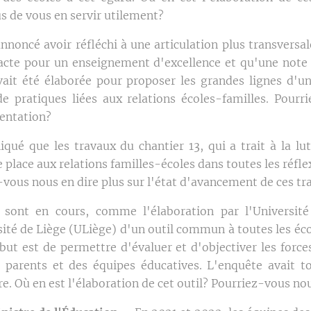
de vous en servir utilement?
annoncé avoir réfléchi à une articulation plus transversa
Pacte pour un enseignement d'excellence et qu'une not
vait été élaborée pour proposer les grandes lignes d'
de pratiques liées aux relations écoles-familles. Pour
ientation?
iqué que les travaux du chantier 13, qui a trait à la lu
e place aux relations familles-écoles dans toutes les réfle
-vous nous en dire plus sur l'état d'avancement de ces tr
s sont en cours, comme l'élaboration par l'Universit
ité de Liège (ULiège) d'un outil commun à toutes les écol
 but est de permettre d'évaluer et d'objectiver les force
 parents et des équipes éducatives. L'enquête avait to
ire. Où en est l'élaboration de cet outil? Pourriez-vous no