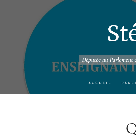
St
Députée au Parlement d
ACCUEIL
PARL
Q