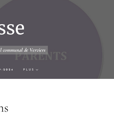
sse
il communal de Verviers
9-2024
PLUS
ns