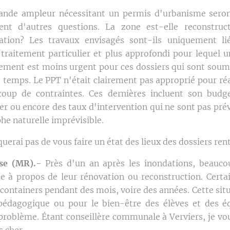
rande ampleur nécessitant un permis d'urbanisme seront
ent d'autres questions. La zone est-elle reconstruc
ion? Les travaux envisagés sont-ils uniquement lié
 traitement particulier et plus approfondi pour lequel
ncement est moins urgent pour ces dossiers qui sont sou
e temps. Le PPT n'était clairement pas approprié pour réa
coup de contraintes. Ces dernières incluent son budg
ier ou encore des taux d'intervention qui ne sont pas pré
he naturelle imprévisible.
rai pas de vous faire un état des lieux des dossiers rent
sse (MR).-
Près d'un an après les inondations, beauco
de à propos de leur rénovation ou reconstruction. Certa
 containers pendant des mois, voire des années. Cette si
 pédagogique ou pour le bien-être des élèves et des é
 problème. Étant conseillère communale à Verviers, je vou
s cher.