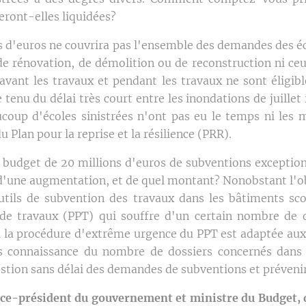
eront-elles liquidées?
 d'euros ne couvrira pas l'ensemble des demandes des éco
x de rénovation, de démolition ou de reconstruction ni ce
avant les travaux et pendant les travaux ne sont éligib
tenu du délai très court entre les inondations de juillet 
oup d'écoles sinistrées n'ont pas eu le temps ni les 
 Plan pour la reprise et la résilience (PRR).
 budget de 20 millions d'euros de subventions exceptionn
et d'une augmentation, et de quel montant? Nonobstant l'
utils de subvention des travaux dans les bâtiments sco
e travaux (PPT) qui souffre d'un certain nombre de di
 la procédure d'extrême urgence du PPT est adaptée aux é
 connaissance du nombre de dossiers concernés dans 
gestion sans délai des demandes de subventions et prévenir
ice-président du gouvernement et ministre du Budget, d