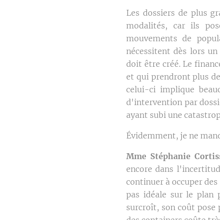
Les dossiers de plus g
modalités, car ils pos
mouvements de populat
nécessitent dès lors un
doit être créé. Le fina
et qui prendront plus d
celui-ci implique beau
d'intervention par doss
ayant subi une catastrop
Évidemment, je ne manque
Mme Stéphanie Corti
encore dans l'incertitu
continuer à occuper des
pas idéale sur le plan
surcroît, son coût pose
des containers coûte trè