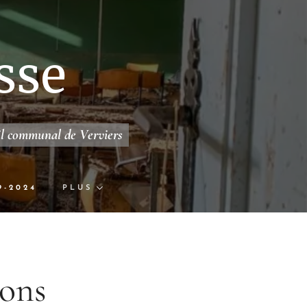
sse
il communal de Verviers
9-2024
PLUS
ions