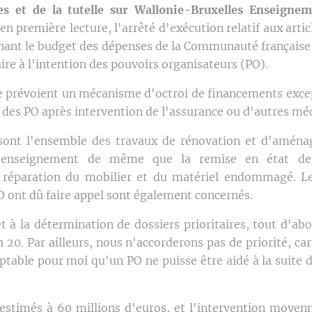
es et de la tutelle sur Wallonie-Bruxelles Enseignem
n première lecture, l'arrêté d'exécution relatif aux artic
ant le budget des dépenses de la Communauté française
aire à l'intention des pouvoirs organisateurs (PO).
aire prévoient un mécanisme d'octroi de financements exc
e des PO après intervention de l'assurance ou d'autres mé
 sont l'ensemble des travaux de rénovation et d'amén
d'enseignement de même que la remise en état des 
réparation du mobilier et du matériel endommagé. Les
O ont dû faire appel sont également concernés.
t à la détermination de dossiers prioritaires, tout d'abo
n 20. Par ailleurs, nous n'accorderons pas de priorité, car
ceptable pour moi qu'un PO ne puisse être aidé à la suite
estimés à 60 millions d'euros, et l'intervention moyen