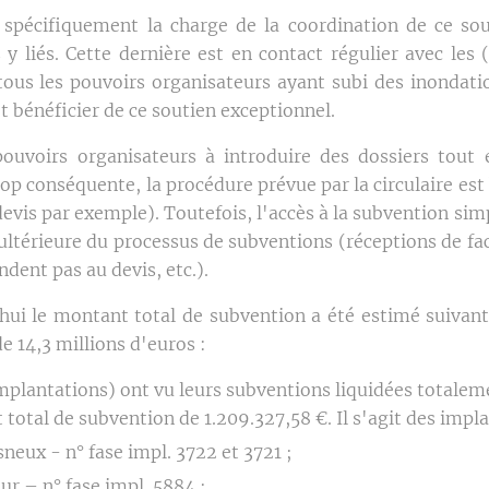
spécifiquement la charge de la coordination de ce sou
 y liés. Cette dernière est en contact régulier avec les 
tous les pouvoirs organisateurs ayant subi des inondat
 et bénéficier de ce soutien exceptionnel.
pouvoirs organisateurs à introduire des dossiers tout 
op conséquente, la procédure prévue par la circulaire est
evis par exemple). Toutefois, l'accès à la subvention simp
ultérieure du processus de subventions (réceptions de f
dent pas au devis, etc.).
hui le montant total de subvention a été estimé suivan
 de 14,3 millions d'euros :
implantations) ont vu leurs subventions liquidées totale
total de subvention de 1.209.327,58 €. Il s'agit des impla
neux - n° fase impl. 3722 et 3721 ;
 – n° fase impl. 5884 ;