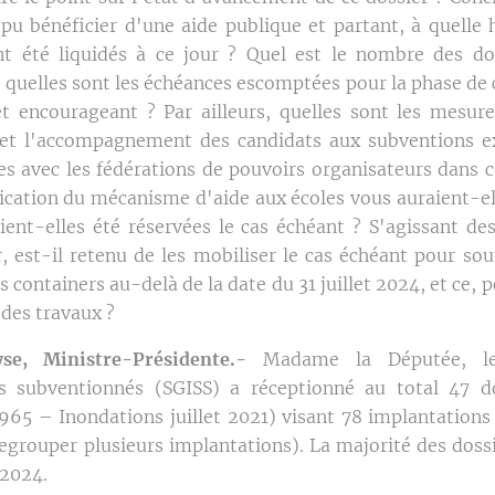
pu bénéficier d'une aide publique et partant, à quelle 
t été liquidés à ce jour ? Quel est le nombre des do
t, quelles sont les échéances escomptées pour la phase de c
 et encourageant ? Par ailleurs, quelles sont les mesu
n et l'accompagnement des candidats aux subventions ex
es avec les fédérations de pouvoirs organisateurs dans 
pplication du mécanisme d'aide aux écoles vous auraient-
aient-elles été réservées le cas échéant ? S'agissant d
r, est-il retenu de les mobiliser le cas échéant pour sou
s containers au-delà de la date du 31 juillet 2024, et ce, p
 des travaux ?
se, Ministre-Présidente.-
Madame la Députée, le
res subventionnés (SGISS) a réceptionné au total 47
8965 – Inondations juillet 2021) visant 78 implantation
egrouper plusieurs implantations). La majorité des dossi
 2024.