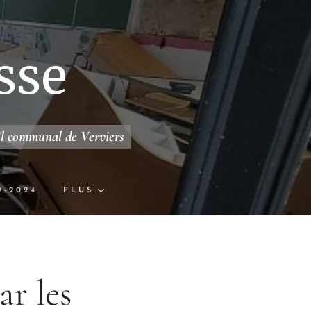
sse
il communal de Verviers
9-2024
PLUS
ar les