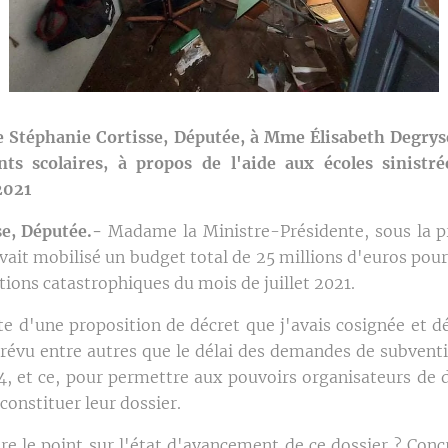
e Stéphanie Cortisse, Députée, à Mme
É
lisabeth Degrys
ts scolaires, à propos de l'aide aux écoles sinistré
2021
e, Dépu
tée.-
Madame la Ministre-Présidente,
sous la p
ait mobilisé un budget total de 25 millions d'euros pour 
ations catastrophiques du mois de juillet 2021.
ote d'une proposition de décret que j'avais cosignée et d
 prévu entre autres que le délai des demandes de subventi
24, et ce, pour permettre aux pouvoirs organisateurs de
constituer leur dossier.
ire le point sur l'état d'avancement de ce dossier ? Conc