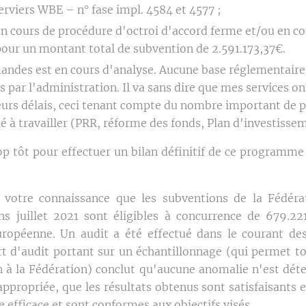
rviers WBE – n° fase impl. 4584 et 4577 ;
en cours de procédure d'octroi d'accord ferme et/ou en co
our un montant total de subvention de 2.591.173,37€.
andes est en cours d'analyse. Aucune base réglementaire n
 par l'administration. Il va sans dire que mes services on
leurs délais, ceci tenant compte du nombre important de pr
é à travailler (PRR, réforme des fonds, Plan d'investissem
rop tôt pour effectuer un bilan définitif de ce programme
 à votre connaissance que les subventions de la Fédéra
ons juillet 2021 sont éligibles à concurrence de 679.2
européenne. Un audit a été effectué dans le courant d
t d'audit portant sur un échantillonnage (qui permet t
on à la Fédération) conclut qu'aucune anomalie n'est dét
appropriée, que les résultats obtenus sont satisfaisants e
efficace et sont conformes aux objectifs visés.