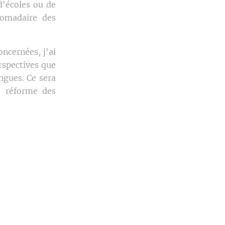
d'écoles ou de
domadaire des
ncernées, j'ai
erspectives que
angues. Ce sera
a réforme des