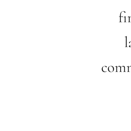
fi
l
comm