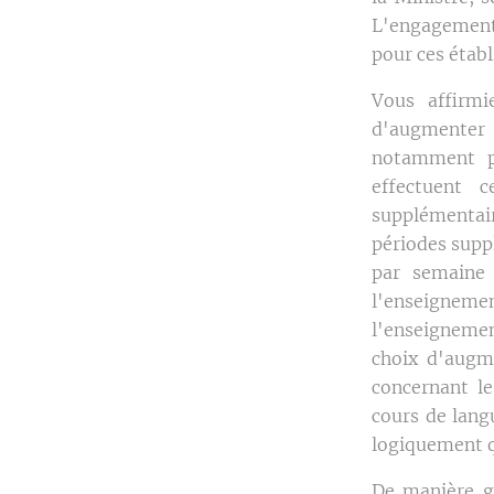
L'engagement 
pour ces étab
Vous affirm
d'augmenter 
notamment p
effectuent 
supplémentai
périodes supp
par semaine 
l'enseignemen
l'enseignemen
choix d'augme
concernant le
cours de lang
logiquement q
De manière gé