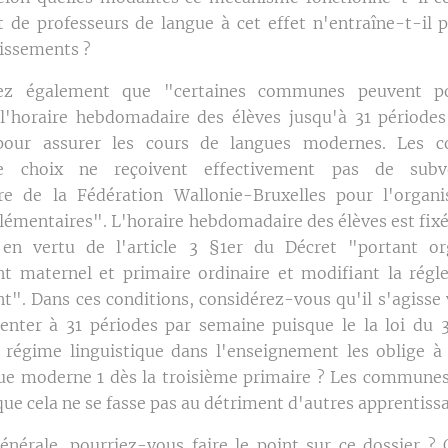
de professeurs de langue à cet effet n'entraîne-t-il 
lissements ?
iez également que "certaines communes peuvent po
l'horaire hebdomadaire des élèves jusqu'à 31 périodes
our assurer les cours de langues modernes. Les 
ce choix ne reçoivent effectivement pas de subv
re de la Fédération Wallonie-Bruxelles pour l'organi
lémentaires". L'horaire hebdomadaire des élèves est fixé
en vertu de l'article 3 §1er du Décret "portant or
t maternel et primaire ordinaire et modifiant la rég
t". Dans ces conditions, considérez-vous qu'il s'agisse
nter à 31 périodes par semaine puisque le la loi du 3
 régime linguistique dans l'enseignement les oblige à
ue moderne 1 dès la troisième primaire ? Les communes
ue cela ne se fasse pas au détriment d'autres apprentiss
nérale, pourriez-vous faire le point sur ce dossier ?