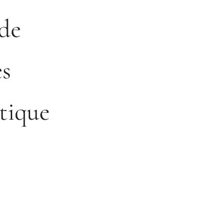
 de
es
tique