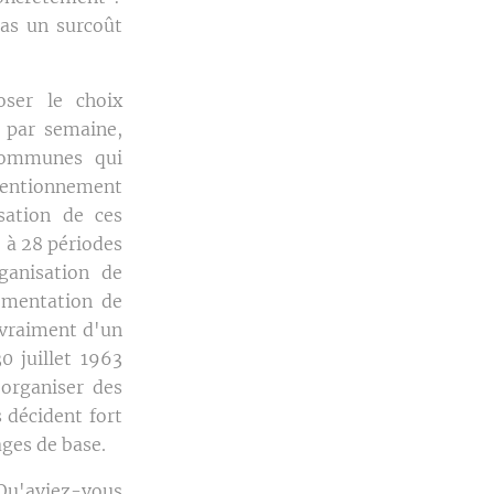
pas un surcoût
ser le choix
 par semaine,
communes qui
entionnement
sation de ces
 à 28 périodes
ganisation de
lementation de
 vraiment d'un
0 juillet 1963
 organiser des
 décident fort
ages de base.
 Qu'aviez-vous