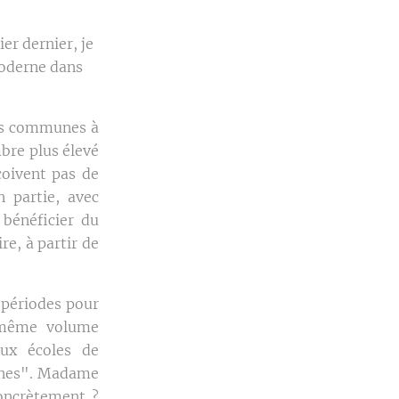
er dernier, je
moderne dans
des communes à
mbre plus élevé
çoivent pas de
 partie, avec
bénéficier du
re, à partir de
 périodes pour
 même volume
ux écoles de
ernes". Madame
concrètement ?