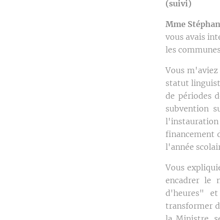
(suivi)
Mme Stéphani
vous avais in
les communes 
Vous m'aviez 
statut linguis
de périodes d
subvention s
l'instaurati
financement de
l'année scola
Vous expliqui
encadrer le
d'heures" e
transformer d
la Ministre, 