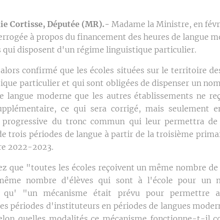
e Cortisse, Députée (MR).-
Madame la Ministre, en févri
terrogée à propos du financement des heures de langue 
qui disposent d'un régime linguistique particulier.
alors confirmé que les écoles situées sur le territoire 
tique particulier et qui sont obligées de dispenser un no
e langue moderne que les autres établissements ne re
upplémentaire, ce qui sera corrigé, mais seulement en
on progressive du tronc commun qui leur permettra de 
 trois périodes de langue à partir de la troisième primai
ire 2022-2023.
ez que "toutes les écoles reçoivent un même nombre de
 même nombre d'élèves qui sont à l'école pour un
t qu' "un mécanisme était prévu pour permettre a
es périodes d'instituteurs en périodes de langues mod
selon quelles modalités ce mécanisme fonctionne-t-il 