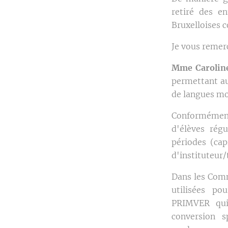
retiré des e
Bruxelloises c
Je vous remer
Mme Caroline
permettant au
de langues mo
Conformément a
d'élèves rég
périodes (cap
d'instituteur/
Dans les Comm
utilisées po
PRIMVER qui
conversion s