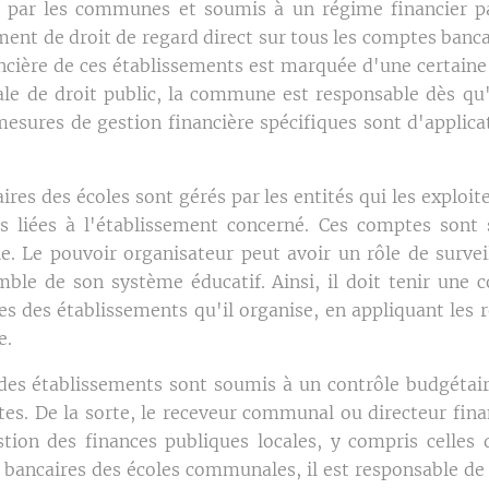
ar les communes et soumis à un régime financier par
nt de droit de regard direct sur tous les comptes banca
nancière de ces établissements est marquée d'une certai
le de droit public, la commune est responsable dès qu'
 mesures de gestion financière spécifiques sont d'applic
ires des écoles sont gérés par les entités qui les exploite
es liées à l'établissement concerné. Ces comptes son
 Le pouvoir organisateur peut avoir un rôle de surveil
mble de son système éducatif. Ainsi, il doit tenir une c
es des établissements qu'il organise, en appliquant les r
e.
es établissements sont soumis à un contrôle budgétaire
es. De la sorte, le receveur communal ou directeur fi
stion des finances publiques locales, y compris celle
bancaires des écoles communales, il est responsable de