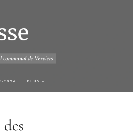
sse
il communal de Verviers
9-2024
PLUS
 des