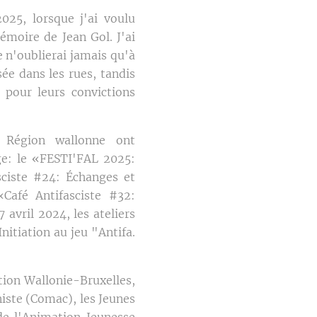
25, lorsque j'ai voulu
émoire de Jean Gol. J'ai
 n'oublierai jamais qu'à
sée dans les rues, tandis
 pour leurs convictions
a Région wallonne ont
ge: le «FESTI'FAL 2025:
sciste #24: Échanges et
 «Café Antifasciste #32:
avril 2024, les ateliers
Initiation au jeu "Antifa.
tion Wallonie-Bruxelles,
iste (Comac), les Jeunes
de l'Animation Jeunesse