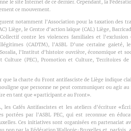
ne le site Internet de ce dernier. Cependant, la Fédérati
tement ce mouvement.
figurent notamment l'Association pour la taxation des tra
C) Liège, le Centre d'action laïque (CAL) Liège, Barricad
Collectif contre les violences familiales et l'exclusio
 illégitimes (CADTM), l'ASBL D'une certaine gaieté,
-Soralia, l'Institut d'histoire ouvrière, économique et s
et Culture (PEC), Promotion et Culture, Territoires d
r que la charte du Front antifasciste de Liège indique cla
e souligne que personne ne peut communiquer ou agir a
ire en tant que «participant.e au Front».
les Cafés Antifascistes et les ateliers d'écriture «Éc
ives portées par l'ASBL PEC, qui est reconnue en éduc
xelles. Ces initiatives sont organisées en partenariat av
u non par la Fédération Wallonie-Bruxelles et, parfois, a