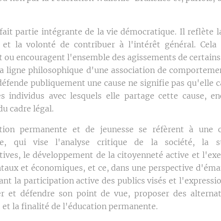
it partie intégrante de la vie démocratique. Il reflète la
 et la volonté de contribuer à l'intérêt général. Cela
t ou encouragent l'ensemble des agissements de certains 
 la ligne philosophique d'une association de comportement
 défende publiquement une cause ne signifie pas qu'elle 
s individus avec lesquels elle partage cette cause, e
u cadre légal.
ation permanente et de jeunesse se réfèrent à une 
e, qui vise l'analyse critique de la société, la sti
ives, le développement de la citoyenneté active et l'exe
taux et économiques, et ce, dans une perspective d'éman
iant la participation active des publics visés et l'expressi
er et défendre son point de vue, proposer des alternati
 et la finalité de l'éducation permanente.