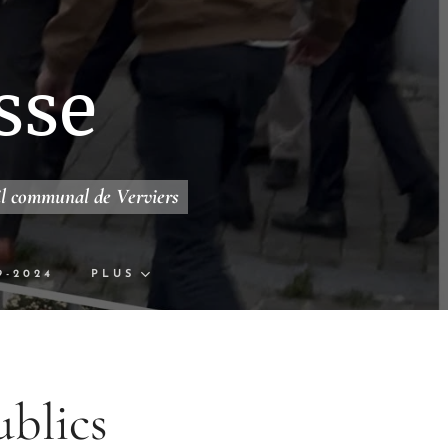
sse
il communal de Verviers
9-2024
PLUS
ublics