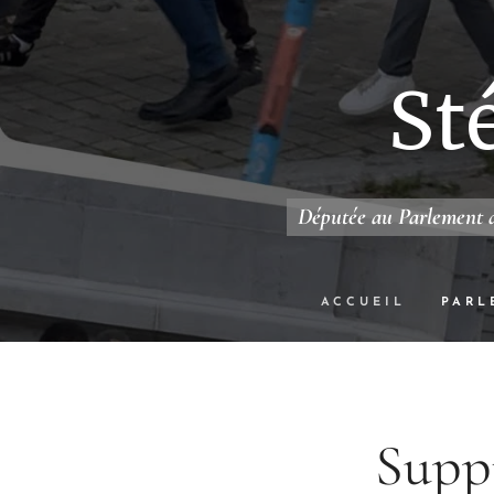
St
Députée au Parlement d
ACCUEIL
PARL
Suppr