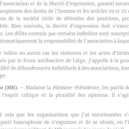
 d'association et de la liberté d'expression, garanti nota
uropéenne des droits de l'homme et les articles 19 et 27 
ns de la société civile de défendre des positions, p
lic. Bien entendu, la liberté d'expression doit s'exer
s. Les délits commis par certains individus sont suscepti
utomatiquement la responsabilité de l'association à laque
e tolère en aucun cas les violences et les actes d'int
s par le Front antifasciste de Liège, j'appelle à la prud
bilité de débordements individuels à des associations, fu
ge.
se (MR). –
Madame la Ministre-Présidente, les partis 
l'esprit critique et la pluralité des opinions. Il s'ag
à cela que les organisations que j'ai mentionnées s'
arti francophone de s'exprimer et de se réunir, en l'