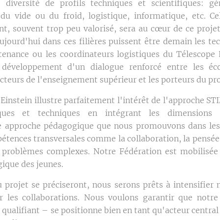
 diversité de profils techniques et scientifiques: gén
 du vide ou du froid, logistique, informatique, etc. C
t, souvent trop peu valorisé, sera au cœur de ce projet.
jourd'hui dans ces filières puissent être demain les tec
enance ou les coordinateurs logistiques du Télescope 
développement d'un dialogue renforcé entre les éco
acteurs de l'enseignement supérieur et les porteurs du pro
 Einstein illustre parfaitement l'intérêt de l'approche ST
iques et techniques en intégrant les dimensions é
tte approche pédagogique que nous promouvons dans les 
ences transversales comme la collaboration, la pensée cr
e problèmes complexes. Notre Fédération est mobilisée 
gique des jeunes.
 projet se préciseront, nous serons prêts à intensifier 
cer les collaborations. Nous voulons garantir que not
ualifiant – se positionne bien en tant qu'acteur central 