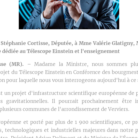
Stéphanie Cortisse, Députée, à Mme Valérie Glatigny, M
ce dédiée au Télescope Einstein et l'enseignement
isse (MR). –
Madame la Ministre, nous sommes plus
ojet du Télescope Einstein en Conférence des bourgmest
ison pour laquelle nous vous interrogeons aujourd'hui à ce 
st un projet d'infrastructure scientifique européenne de 
s gravitationnelles. Il pourrait prochainement être 
plusieurs communes de l'arrondissement de Verviers.
opéenne et porté par plus de 1 900 scientifiques, ce pr
technologiques et industrielles majeures dans notre pay
stre-Président Adrien Dolimont et du Ministre de l'Écono