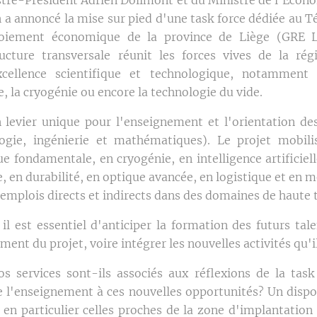
a annoncé la mise sur pied d'une task force dédiée au Té
oiement économique de la province de Liège (GRE Li
ructure transversale réunit les forces vives de la ré
excellence scientifique et technologique, notammen
e, la cryogénie ou encore la technologie du vide.
 levier unique pour l'enseignement et l'orientation des 
logie, ingénierie et mathématiques). Le projet mobil
 fondamentale, en cryogénie, en intelligence artificiell
, en durabilité, en optique avancée, en logistique et en mo
emplois directs et indirects dans des domaines de haute 
 il est essentiel d'anticiper la formation des futurs tal
ent du projet, voire intégrer les nouvelles activités qu'i
s services sont-ils associés aux réflexions de la task
e l'enseignement à ces nouvelles opportunités? Un dispos
– en particulier celles proches de la zone d'implantatio