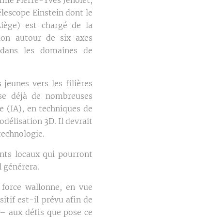
lescope Einstein dont le
ège) est chargé de la
gion autour de six axes
t dans les domaines de
jeunes vers les filières
ise déjà de nombreuses
e (IA), en techniques de
délisation 3D. Il devrait
technologie.
ents locaux qui pourront
l générera.
 force wallonne, en vue
itif est-il prévu afin de
n – aux défis que pose ce