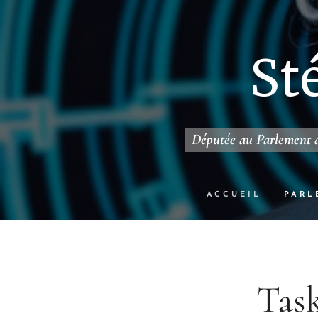
St
Députée au Parlement d
ACCUEIL
PARL
Task