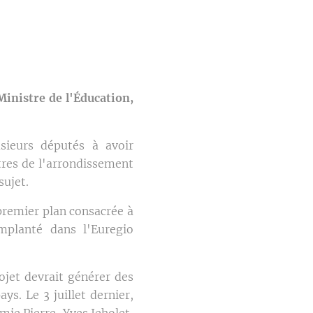
inistre de l'Éducation,
ieurs députés à avoir
res de l'arrondissement
sujet.
premier plan consacrée à
implanté dans l'Euregio
ojet devrait générer des
s. Le 3 juillet dernier,
mie Pierre-Yves Jeholet,