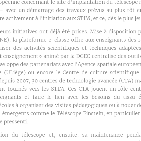
opéenne concernant le site d'implantation du télescope 
 – avec un démarrage des travaux prévus au plus tôt e
 activement à l'initiation aux STIM, et ce, dès le plus je
eurs initiatives ont déjà été prises. Mise à disposition 
NE), la plateforme e-classe offre aux enseignants des 
ser des activités scientifiques et techniques adaptée
enseignement» animé par la DGEO centralise des outils,
éveloppe des partenariats avec l'Agence spatiale europée
e (ULiège) ou encore le Centre de culture scientifique 
depuis 2007, 30 centres de technologie avancée (CTA) mai
t tournés vers les STIM. Ces CTA jouent un rôle centr
eignants et faire le lien avec les besoins du tissu
écoles à organiser des visites pédagogiques ou à nouer de
s émergents comme le Téléscope Einstein, en particulier
e pressenti.
ion du télescope et, ensuite, sa maintenance penda